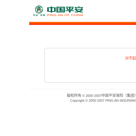
对不起
版权所有
中国平安保险（集团
© 2000-2007
Copyright © 2000-2007 PING AN INSURAN