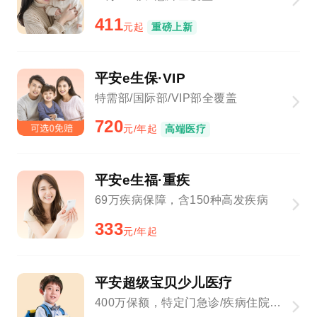
411
元起
重磅上新
平安e生保·VIP
特需部/国际部/VIP部全覆盖
720
元/年起
高端医疗
平安e生福·重疾
69万疾病保障，含150种高发疾病
333
元/年起
平安超级宝贝少儿医疗
400万保额，特定门急诊/疾病住院全覆盖