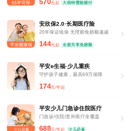
570
元起
大病特需能赔付
安欣保2.0·长期医疗险
20年保证续保 无理赔免赔额递减
144
元起
全家共享免赔额
平安e生福·少儿重疾
守护孩子健康，最高69万保障
174
元/年起
平安少儿门急诊住院医疗
门急诊/住院/意外医疗全覆盖
688
元/年起
少儿必备