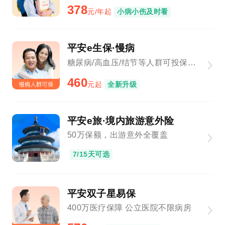
378
元/年起
小病小伤及时看
平安e生保·慢病
糖尿病/高血压/结节等人群可投保，新增基因检测、院外购药
460
元起
全新升级
平安e旅·境内旅游意外险
50万保额，出游意外全覆盖
7/15天可选
平安双子星易保
400万医疗保障 公立医院不限病房