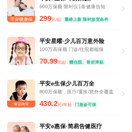
600万保额 限时仅1条健康告知
299
元/起
重磅上新 限时放宽条件
平安星曜·少儿百万意外险
100万高保额 门诊/住院都能保
70.99
元起
赠住院、骨折津贴
平安e生保少儿百万全
800万保额，医疗/重疾/意外全覆盖
430.2
元/年起
门急诊可保
平安e惠保·简易告健医疗