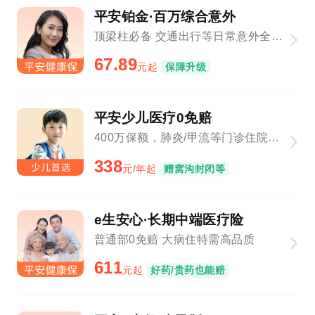
平安铂金·百万综合意外
顶梁柱必备 交通出行等日常意外全覆盖
67.89
元起
保障升级
平安少儿医疗0免赔
400万保额，肺炎/甲流等门诊住院1元起赔
338
元/年起
赠窝沟封闭等
e生安心·长期中端医疗险
普通部0免赔 大病住特需高品质
611
元起
好药/贵药也能赔