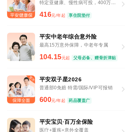
特定亚健康、慢性病可投，400万保障总额
416
元/年起
享住院垫付
平安中老年综合意外险
最高15万意外保障，中老年专属
104.15
元起
父母必备、赠骨折津贴
平安双子星2026
普通部0免赔 特需/国际/VIP可报销
600
元/年起
药品覆盖广
平安宝贝·百万全保险
医疗+重疾+意外全覆盖