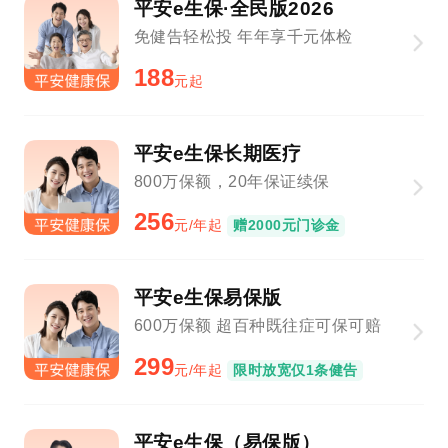
平安e生保·全民版2026
免健告轻松投 年年享千元体检
188
元起
平安e生保长期医疗
800万保额，20年保证续保
256
元/年起
赠2000元门诊金
平安e生保易保版
600万保额 超百种既往症可保可赔
299
元/年起
限时放宽仅1条健告
平安e生保（易保版）