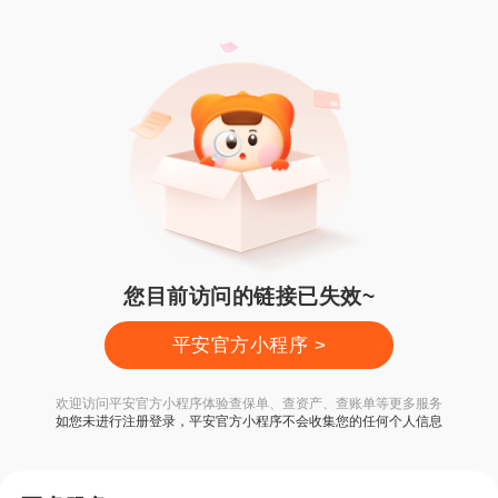
您目前访问的链接已失效~
平安官方小程序 >
欢迎访问平安官方小程序体验查保单、查资产、查账单等更多服务
如您未进行注册登录，平安官方小程序不会收集您的任何个人信息