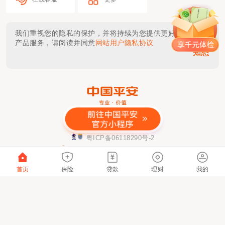
我们重视您的隐私的保护，并将持续为您提供更好的体验与
产品服务，请阅读并同意
网站用户隐私协议
知悉
金融许可证公示
粤ICP备06118290号-2
粤公网安备 44030402000833号
该网站已支持IPv6
首页
保险
贷款
理财
我的
本网站仅提供链接服务及技术支持，网站内容由
具体服务提供方负责。