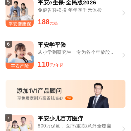
5
平安e生保·全民版2026
免健告轻松投 年年享千元体检
188
元起
6
平安学平险
从小学到研究生，专为各个年龄段学生定制
110
元/年起
7
平安少儿百万医疗
800万保额，医疗/重疾/意外全覆盖