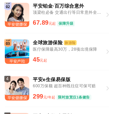
平安铂金·百万综合意外
顶梁柱必备 交通出行等日常意外全覆盖
67.89
元起
保障升级
全球旅游保险
旅游险
医疗保障最高30万，28项出境保障
45
元起
4
平安e生保易保版
600万保额 超百种既往症可保可赔
299
元/年起
限时放宽仅1条健告