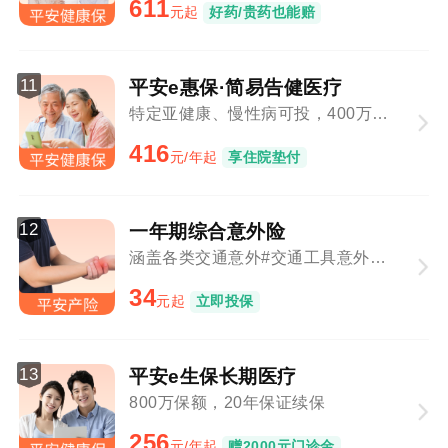
611
元起
好药/贵药也能赔
11
平安e惠保·简易告健医疗
特定亚健康、慢性病可投，400万保障总额
416
元/年起
享住院垫付
12
一年期综合意外险
涵盖各类交通意外#交通工具意外与意外事故叠加赔付
34
元起
立即投保
13
平安e生保长期医疗
800万保额，20年保证续保
256
元/年起
赠2000元门诊金