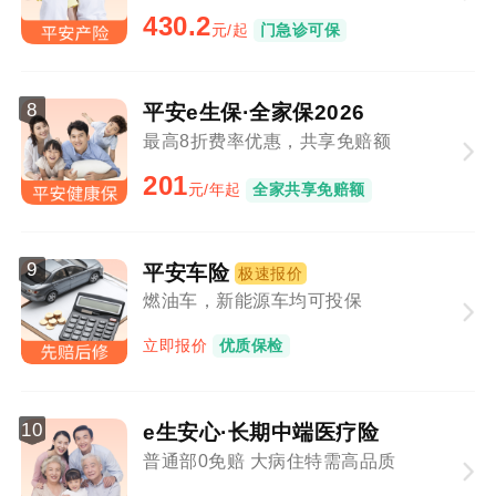
430.2
元/起
门急诊可保
8
平安e生保·全家保2026
最高8折费率优惠，共享免赔额
201
元/年起
全家共享免赔额
9
平安车险
极速报价
燃油车，新能源车均可投保
立即报价
优质保检
10
e生安心·长期中端医疗险
普通部0免赔 大病住特需高品质