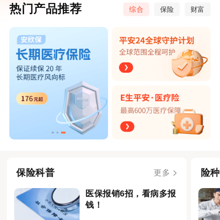
热门产品推荐
综合
保险
财富
保险科普
险种
更多
医保报销6招，看病多报
钱！