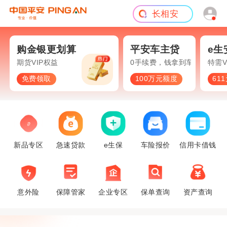
短期意外
旅游险
购金银更划算
平安车主贷
e生安心
期货VIP权益
0手续费，钱拿到车照开
特需VIP
免费领取
100万元额度
611元起
新品专区
急速贷款
e生保
车险报价
信用卡借钱
意外险
保障管家
企业专区
保单查询
资产查询