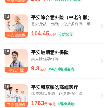
14
平安综合意外险（中老年版）
意外身故、伤残、骨折多保障，最高80周岁可投
104.45
元起
守护父母
15
平安短期意外保险
高风险运动保障
9.8
元起
24小时电话咨询
16
平安颐享臻选高端医疗
优质就以资源，昂贵医院可选
1763
元/年起
0现金就诊