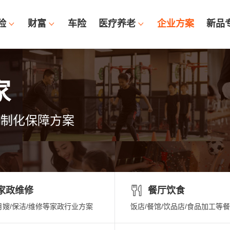
险
财富
车险
医疗养老
企业方案
新品
家
定制化保障方案
家政维修
餐厅饮食
月嫂/保洁/维修等家政行业方案
饭店/餐馆/饮品店/食品加工等