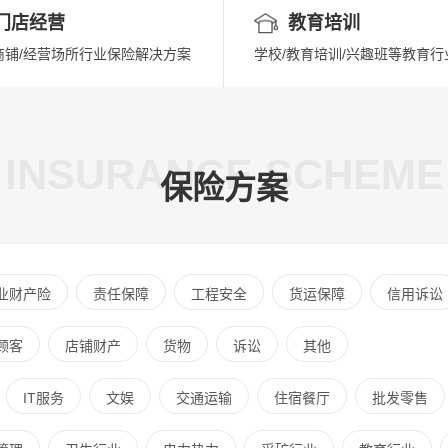
门店经营
教育培训
商铺/经营场所行业保险解决方案
学校/教育培训/兴趣班等教育行
INSURANCE SCHEME
保险方案
业财产险
责任保障
工程安全
货运保障
信用诉讼
顾客
店铺财产
货物
诉讼
其他
IT服务
文娱
交通运输
住宿餐厅
批发零售