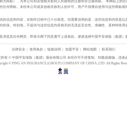
称为商标），为本公司和其他相关权利人所拥有的注册和非注册商标。 本网站上的任
的任何商标。未经本公司或其他相关权利人的许可，用户不得擅自使用与这些商标相
供的信息和内容，在制作过程中已十分留意。但需要说明的是：这些信息和内容是以其
的担保。特别地，不提供与这些信息内容相关的无违反安全性、准确性、某种特殊用
及浏览其任何网页，即表示阁下同意遵守上述条款。谢谢选择中国平安保险（集团）
法律安全
|
使用条款
|
链接说明
|
加盟平安
|
网站地图
|
联系我们
权所有 © 中国平安保险（集团）股份有限公司 未经许可不得复制、转载或摘编，违者必
yright © PING AN INSURANCE (GROUP) COMPANY OF CHINA ,LTD. All Rights Rese