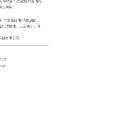
何事物都不应被用户视为得
同的商标。
"本来面目"提供给您的，
途的适用性、以及免于计算
股份有限公司。
究!
rved