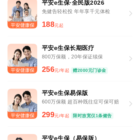
平安e生保·全民版2026
免健告轻松投 年年享千元体检
188
元起
平安e生保长期医疗
800万保额，20年保证续保
256
元/年起
赠2000元门诊金
平安e生保易保版
600万保额 超百种既往症可保可赔
299
元/年起
限时放宽仅1条健告
平安e生保（易保版）