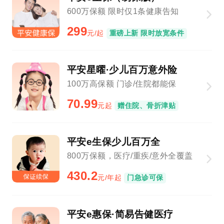
600万保额 限时仅1条健康告知
299
元/起
重磅上新 限时放宽条件
平安星曜·少儿百万意外险
100万高保额 门诊/住院都能保
70.99
元起
赠住院、骨折津贴
平安e生保少儿百万全
800万保额，医疗/重疾/意外全覆盖
430.2
元/年起
门急诊可保
平安e惠保·简易告健医疗