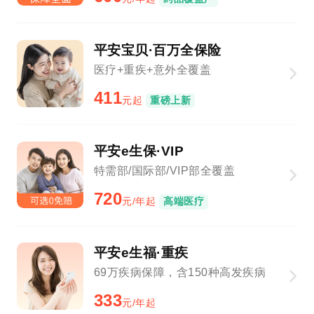
平安宝贝·百万全保险
医疗+重疾+意外全覆盖
411
元起
重磅上新
平安e生保·VIP
特需部/国际部/VIP部全覆盖
720
元/年起
高端医疗
平安e生福·重疾
69万疾病保障，含150种高发疾病
333
元/年起