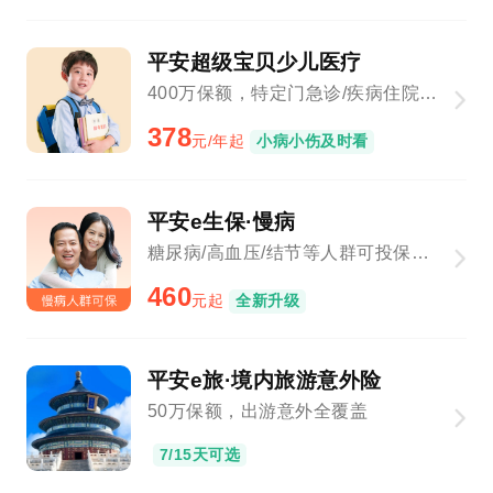
平安超级宝贝少儿医疗
400万保额，特定门急诊/疾病住院全覆盖
378
元/年起
小病小伤及时看
平安e生保·慢病
糖尿病/高血压/结节等人群可投保，新增基因检测、院外购药
460
元起
全新升级
平安e旅·境内旅游意外险
50万保额，出游意外全覆盖
7/15天可选