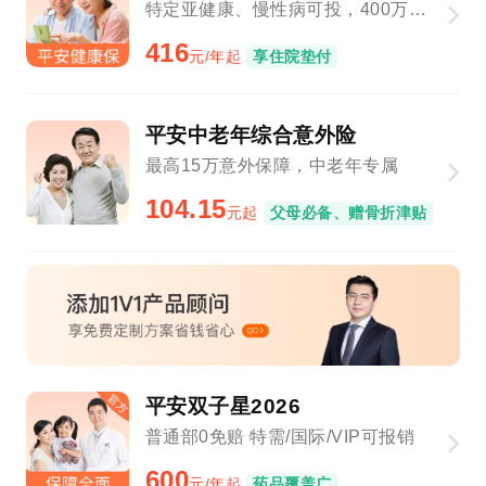
特定亚健康、慢性病可投，400万保障总额
416
元/年起
享住院垫付
平安中老年综合意外险
最高15万意外保障，中老年专属
104.15
元起
父母必备、赠骨折津贴
平安双子星2026
普通部0免赔 特需/国际/VIP可报销
600
元/年起
药品覆盖广