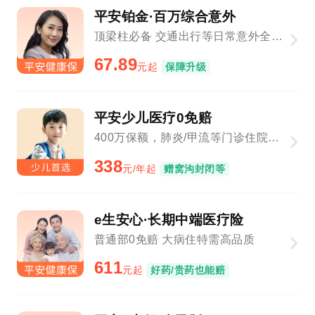
平安铂金·百万综合意外
顶梁柱必备 交通出行等日常意外全覆盖
67.89
元起
保障升级
平安少儿医疗0免赔
400万保额，肺炎/甲流等门诊住院1元起赔
338
元/年起
赠窝沟封闭等
e生安心·长期中端医疗险
普通部0免赔 大病住特需高品质
611
元起
好药/贵药也能赔