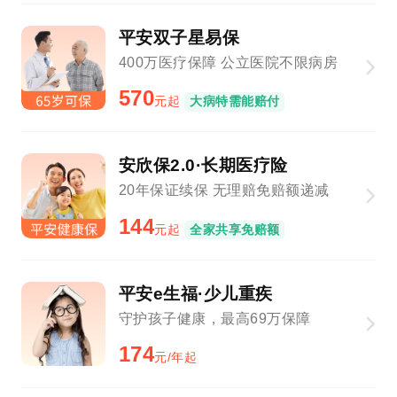
平安双子星易保
400万医疗保障 公立医院不限病房
570
元起
大病特需能赔付
安欣保2.0·长期医疗险
20年保证续保 无理赔免赔额递减
144
元起
全家共享免赔额
平安e生福·少儿重疾
守护孩子健康，最高69万保障
174
元/年起