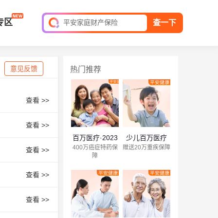
短期综合意外险
专区
平安家庭财产保险
查一下
保单查询
意见反馈
热门推荐
查看 >>
查看 >>
百万医疗·2023
少儿百万医疗
400万癌症特药保
赠送20万重疾保障
查看 >>
障
查看 >>
查看 >>