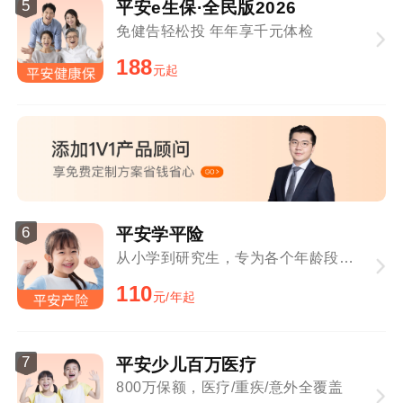
5
平安e生保·全民版2026
免健告轻松投 年年享千元体检
188
元起
6
平安学平险
从小学到研究生，专为各个年龄段学生定制
110
元/年起
7
平安少儿百万医疗
800万保额，医疗/重疾/意外全覆盖