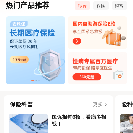
热门产品推荐
综合
保险
财富
保险科普
险种
更多
医保报销6招，看病多报
钱！