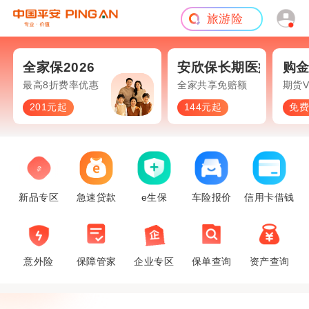
旅游险
全家保2026
安欣保长期医疗
购
面保障
最高8折费率优惠
全家共享免赔额
期货V
201元起
144元起
免
新品专区
急速贷款
e生保
车险报价
信用卡借钱
意外险
保障管家
企业专区
保单查询
资产查询