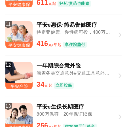
611
元起
好药/贵药也能赔
11
平安e惠保·简易告健医疗
特定亚健康、慢性病可投，400万保障总额
416
元/年起
享住院垫付
12
一年期综合意外险
涵盖各类交通意外#交通工具意外与意外事故叠加赔付
34
元起
立即投保
13
平安e生保长期医疗
800万保额，20年保证续保
256
元/年起
赠2000元门诊金