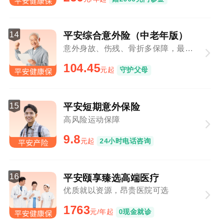
14
平安综合意外险（中老年版）
意外身故、伤残、骨折多保障，最高80周岁可投
104.45
元起
守护父母
15
平安短期意外保险
高风险运动保障
9.8
元起
24小时电话咨询
16
平安颐享臻选高端医疗
优质就以资源，昂贵医院可选
1763
元/年起
0现金就诊