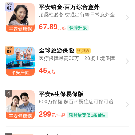
平安铂金·百万综合意外
顶梁柱必备 交通出行等日常意外全覆盖
67.89
元起
保障升级
全球旅游保险
旅游险
医疗保障最高30万，28项出境保障
45
元起
4
平安e生保易保版
600万保额 超百种既往症可保可赔
299
元/年起
限时放宽仅1条健告