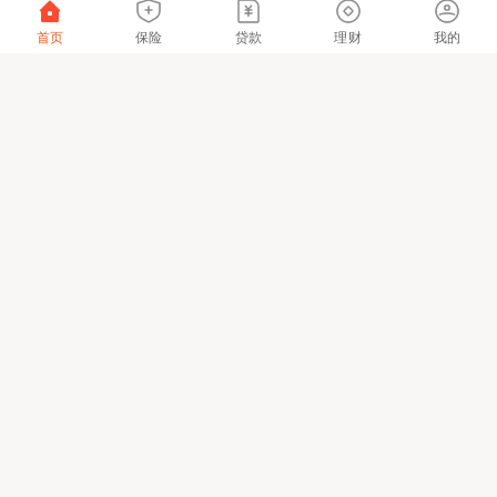
首页
保险
贷款
理财
我的
我们重视您的隐私的保护，并将持续为您提供更好的体验与
产品服务，请阅读并同意
网站用户隐私协议
知悉
金融许可证公示
粤ICP备06118290号-2
粤公网安备 44030402000833号
该网站已支持IPv6
本网站仅提供链接服务及技术支持，网站内容由
具体服务提供方负责。