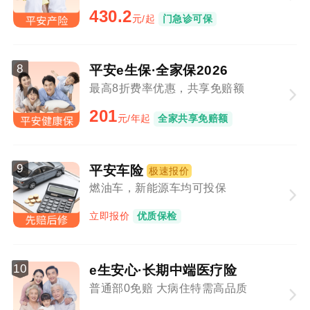
430.2
元/起
门急诊可保
8
平安e生保·全家保2026
最高8折费率优惠，共享免赔额
201
元/年起
全家共享免赔额
9
平安车险
极速报价
燃油车，新能源车均可投保
立即报价
优质保检
10
e生安心·长期中端医疗险
普通部0免赔 大病住特需高品质