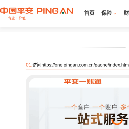
首页
保险
财
01.
访问
https://one.pingan.com.cn/paone/index.htm