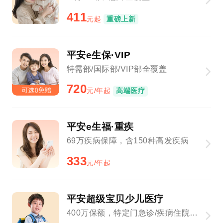
411
元起
重磅上新
平安e生保·VIP
特需部/国际部/VIP部全覆盖
720
元/年起
高端医疗
平安e生福·重疾
69万疾病保障，含150种高发疾病
333
元/年起
平安超级宝贝少儿医疗
400万保额，特定门急诊/疾病住院全覆盖