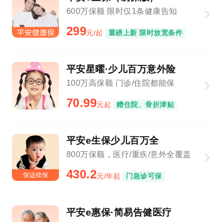
600万保额 限时仅1条健康告知
299
元/起
重磅上新 限时放宽条件
平安星曜·少儿百万意外险
100万高保额 门诊/住院都能保
70.99
元起
赠住院、骨折津贴
平安e生保少儿百万全
800万保额，医疗/重疾/意外全覆盖
430.2
元/年起
门急诊可保
平安e惠保·简易告健医疗