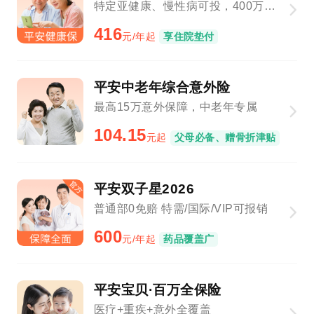
特定亚健康、慢性病可投，400万保障总额
416
元/年起
享住院垫付
平安中老年综合意外险
最高15万意外保障，中老年专属
104.15
元起
父母必备、赠骨折津贴
平安双子星2026
普通部0免赔 特需/国际/VIP可报销
600
元/年起
药品覆盖广
平安宝贝·百万全保险
医疗+重疾+意外全覆盖