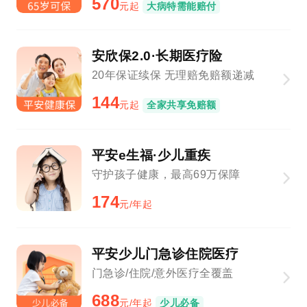
570
元起
大病特需能赔付
安欣保2.0·长期医疗险
20年保证续保 无理赔免赔额递减
144
元起
全家共享免赔额
平安e生福·少儿重疾
守护孩子健康，最高69万保障
174
元/年起
平安少儿门急诊住院医疗
门急诊/住院/意外医疗全覆盖
688
元/年起
少儿必备