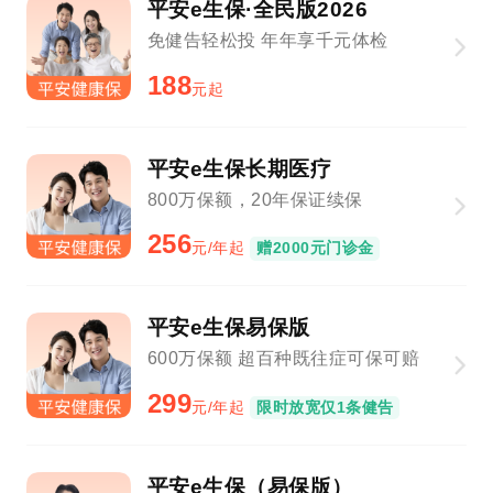
平安e生保·全民版2026
免健告轻松投 年年享千元体检
188
元起
平安e生保长期医疗
800万保额，20年保证续保
256
元/年起
赠2000元门诊金
平安e生保易保版
600万保额 超百种既往症可保可赔
299
元/年起
限时放宽仅1条健告
平安e生保（易保版）