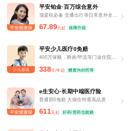
平安铂金·百万综合意外
顶梁柱必备 交通出行等日常意外全覆盖
67.89
元起
保障升级
平安少儿医疗0免赔
400万保额，肺炎/甲流等门诊住院1元起赔
338
元/年起
赠窝沟封闭等
e生安心·长期中端医疗险
普通部0免赔 大病住特需高品质
611
元起
好药/贵药也能赔