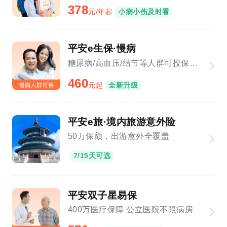
378
元/年起
小病小伤及时看
平安e生保·慢病
糖尿病/高血压/结节等人群可投保，新增基因检测、院外购药
460
元起
全新升级
平安e旅·境内旅游意外险
50万保额，出游意外全覆盖
7/15天可选
平安双子星易保
400万医疗保障 公立医院不限病房