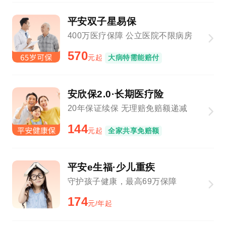
平安双子星易保
400万医疗保障 公立医院不限病房
570
元起
大病特需能赔付
安欣保2.0·长期医疗险
20年保证续保 无理赔免赔额递减
144
元起
全家共享免赔额
平安e生福·少儿重疾
守护孩子健康，最高69万保障
174
元/年起