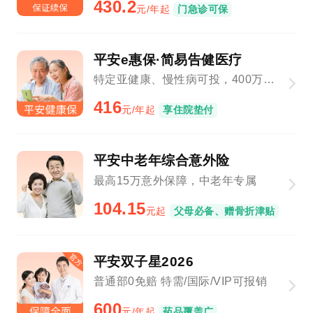
430.2
元/年起
门急诊可保
平安e惠保·简易告健医疗
特定亚健康、慢性病可投，400万保障总额
416
元/年起
享住院垫付
平安中老年综合意外险
最高15万意外保障，中老年专属
104.15
元起
父母必备、赠骨折津贴
平安双子星2026
普通部0免赔 特需/国际/VIP可报销
600
元/年起
药品覆盖广