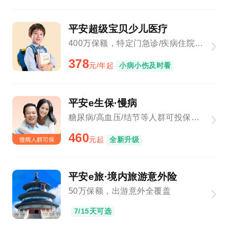
平安超级宝贝少儿医疗
400万保额，特定门急诊/疾病住院全覆盖
378
元/年起
小病小伤及时看
平安e生保·慢病
糖尿病/高血压/结节等人群可投保，新增基因检测、院外购药
460
元起
全新升级
平安e旅·境内旅游意外险
50万保额，出游意外全覆盖
7/15天可选