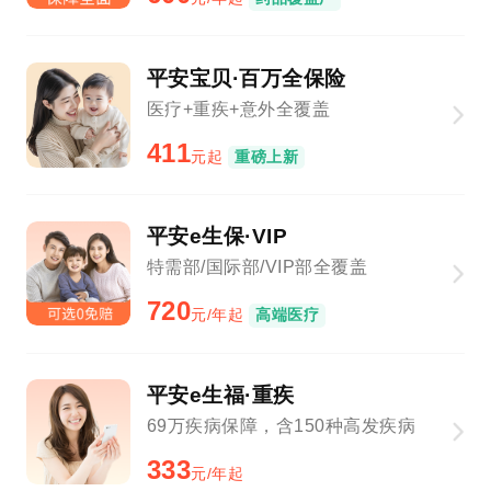
平安宝贝·百万全保险
医疗+重疾+意外全覆盖
411
元起
重磅上新
平安e生保·VIP
特需部/国际部/VIP部全覆盖
720
元/年起
高端医疗
平安e生福·重疾
69万疾病保障，含150种高发疾病
333
元/年起