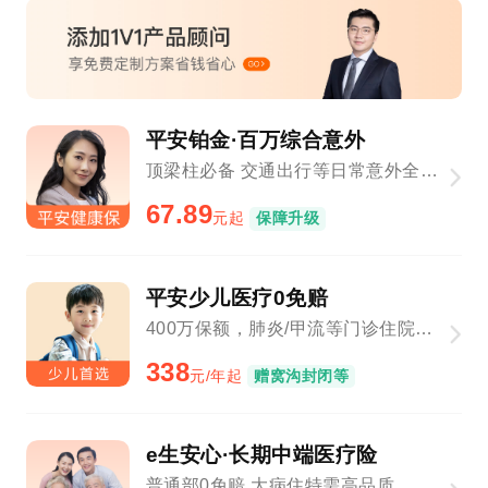
平安铂金·百万综合意外
顶梁柱必备 交通出行等日常意外全覆盖
67.89
元起
保障升级
平安少儿医疗0免赔
400万保额，肺炎/甲流等门诊住院1元起赔
338
元/年起
赠窝沟封闭等
e生安心·长期中端医疗险
普通部0免赔 大病住特需高品质