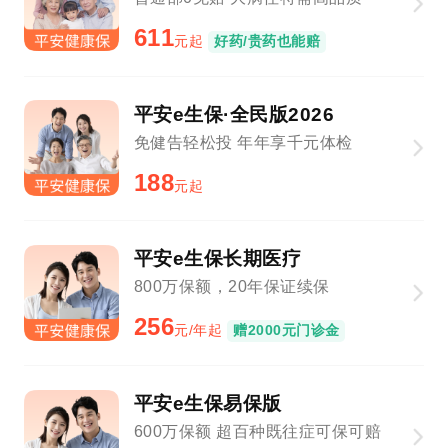
611
元起
好药/贵药也能赔
平安e生保·全民版2026
免健告轻松投 年年享千元体检
188
元起
平安e生保长期医疗
800万保额，20年保证续保
256
元/年起
赠2000元门诊金
平安e生保易保版
600万保额 超百种既往症可保可赔