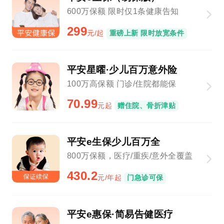
600万保额 限时仅1条健康告知
299
元/起
重磅上新 限时放宽条件
平安星曜·少儿百万意外险
100万高保额 门诊/住院都能保
70.99
元起
赠住院、骨折津贴
平安e生保少儿百万全
800万保额，医疗/重疾/意外全覆盖
430.2
元/年起
门急诊可保
平安e惠保·简易告健医疗