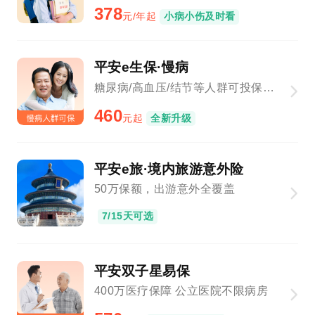
378
元/年起
小病小伤及时看
平安e生保·慢病
糖尿病/高血压/结节等人群可投保，新增基因检测、院外购药
460
元起
全新升级
平安e旅·境内旅游意外险
50万保额，出游意外全覆盖
7/15天可选
平安双子星易保
400万医疗保障 公立医院不限病房