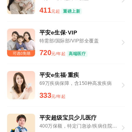
411
元起
重磅上新
平安e生保·VIP
特需部/国际部/VIP部全覆盖
720
元/年起
高端医疗
平安e生福·重疾
69万疾病保障，含150种高发疾病
333
元/年起
平安超级宝贝少儿医疗
400万保额，特定门急诊/疾病住院全覆盖