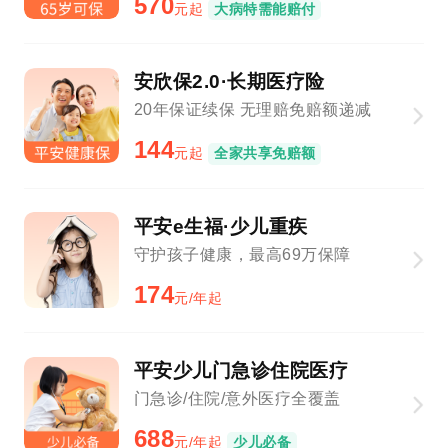
570
元起
大病特需能赔付
安欣保2.0·长期医疗险
20年保证续保 无理赔免赔额递减
144
元起
全家共享免赔额
平安e生福·少儿重疾
守护孩子健康，最高69万保障
174
元/年起
平安少儿门急诊住院医疗
门急诊/住院/意外医疗全覆盖
688
元/年起
少儿必备