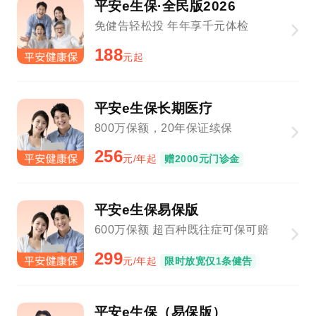
平安e生保·全民版2026
免健告轻松投 年年享千元体检
188
元起
平安e生保长期医疗
800万保额，20年保证续保
256
元/年起
赠2000元门诊金
平安e生保易保版
600万保额 超百种既往症可保可赔
299
元/年起
限时放宽仅1条健告
平安e生保（易保版）