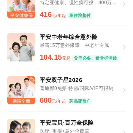
特定亚健康、慢性病可投，400万保障总额
416
元/年起
享住院垫付
平安中老年综合意外险
最高15万意外保障，中老年专属
104.15
元起
父母必备、赠骨折津贴
平安双子星2026
普通部0免赔 特需/国际/VIP可报销
600
元/年起
药品覆盖广
平安宝贝·百万全保险
医疗+重疾+意外全覆盖