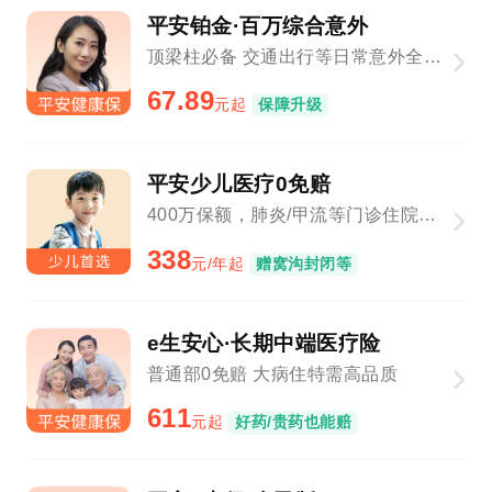
平安铂金·百万综合意外
顶梁柱必备 交通出行等日常意外全覆盖
67.89
元起
保障升级
平安少儿医疗0免赔
400万保额，肺炎/甲流等门诊住院1元起赔
338
元/年起
赠窝沟封闭等
e生安心·长期中端医疗险
普通部0免赔 大病住特需高品质
611
元起
好药/贵药也能赔