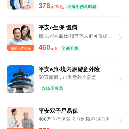
378
元/年起
小病小伤及时看
平安e生保·慢病
糖尿病/高血压/结节等人群可投保，新增基因检测、院外购药
460
元起
全新升级
平安e旅·境内旅游意外险
50万保额，出游意外全覆盖
7/15天可选
平安双子星易保
400万医疗保障 公立医院不限病房