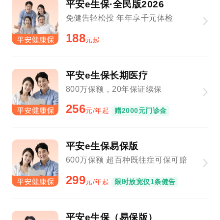
平安e生保·全民版2026
免健告轻松投 年年享千元体检
188
元起
平安e生保长期医疗
800万保额，20年保证续保
256
元/年起
赠2000元门诊金
平安e生保易保版
600万保额 超百种既往症可保可赔
299
元/年起
限时放宽仅1条健告
平安e生保（易保版）