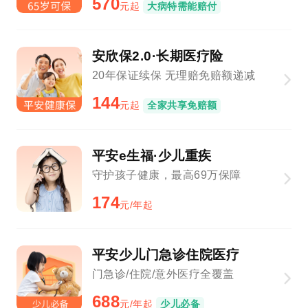
570
元起
大病特需能赔付
安欣保2.0·长期医疗险
20年保证续保 无理赔免赔额递减
144
元起
全家共享免赔额
平安e生福·少儿重疾
守护孩子健康，最高69万保障
174
元/年起
平安少儿门急诊住院医疗
门急诊/住院/意外医疗全覆盖
688
元/年起
少儿必备