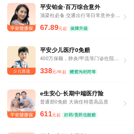
平安铂金·百万综合意外
顶梁柱必备 交通出行等日常意外全覆盖
67.89
元起
保障升级
平安少儿医疗0免赔
400万保额，肺炎/甲流等门诊住院1元起赔
338
元/年起
赠窝沟封闭等
e生安心·长期中端医疗险
普通部0免赔 大病住特需高品质
611
元起
好药/贵药也能赔