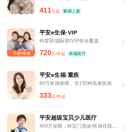
411
元起
重磅上新
平安e生保·VIP
特需部/国际部/VIP部全覆盖
720
元/年起
高端医疗
平安e生福·重疾
69万疾病保障，含150种高发疾病
333
元/年起
平安超级宝贝少儿医疗
400万保额，特定门急诊/疾病住院全覆盖