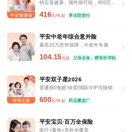
特定亚健康、慢性病可投，400万保障总额
416
元/年起
享住院垫付
平安中老年综合意外险
最高15万意外保障，中老年专属
104.15
元起
父母必备、赠骨折津贴
平安双子星2026
普通部0免赔 特需/国际/VIP可报销
600
元/年起
药品覆盖广
平安宝贝·百万全保险
医疗+重疾+意外全覆盖