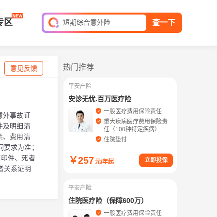
全球旅游险
短期综合意外险
专区
查一下
平安家庭财产保险
保单查询
热门推荐
意见反馈
平安产险
安诊无忧.百万医疗险
一般医疗费用保险责任
意外事故证
重大疾病医疗费用保险责
件及明细清
任（100种特定疾病）
票、费用清
住院垫付
同要求为准；
复印件、死者
￥
257
立即投保
元/年起
者关系证明
平安产险
住院医疗险（保障600万）
一般医疗费用保险责任