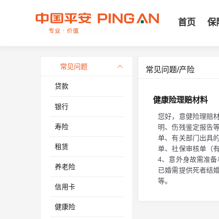
首页
保
常见问题
常见问题/产险
贷款
健康险理赔材料
银行
您好，意健险理赔材
寿险
明、伤残鉴定报告等
单、有关部门出具的
租赁
单、社保审核单（
4、意外身故需准
养老险
已婚需提供死者结
等。
信用卡
健康险