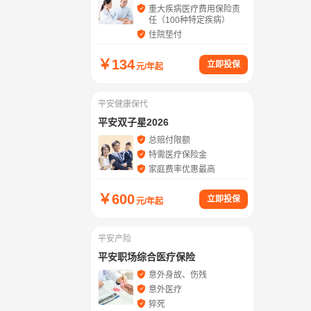
重大疾病医疗费用保险责
任（100种特定疾病）
住院垫付
￥
134
立即投保
元/年起
平安健康保代
平安双子星2026
总赔付限额
特需医疗保险金
家庭费率优惠最高
￥
600
立即投保
元/年起
平安产险
平安职场综合医疗保险
意外身故、伤残
意外医疗
猝死