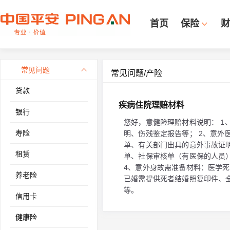
首页
保险
财
常见问题
常见问题/产险
贷款
疾病住院理赔材料
银行
您好，意健险理赔材料说明： 
寿险
明、伤残鉴定报告等； 2、意
单、有关部门出具的意外事故证
租赁
单、社保审核单（有医保的人员
4、意外身故需准备材料：医学
养老险
已婚需提供死者结婚照复印件、
等。
信用卡
健康险