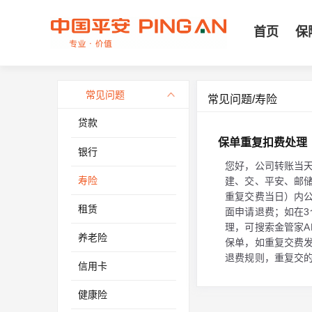
首页
保
常见问题
常见问题/寿险
贷款
保单重复扣费处理
银行
您好，公司转账当
寿险
建、交、平安、邮
重复交费当日）内
租赁
面申请退费；如在3
理，可搜索金管家A
养老险
保单，如重复交费
退费规则，重复交
信用卡
健康险