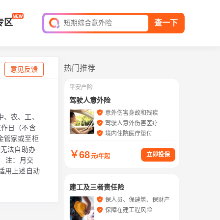
全球旅游险
专区
短期综合意外险
查一下
平安家庭财产保险
保单查询
热门推荐
意见反馈
平安产险
驾驶人意外险
意外伤害身故和残疾
中、农、工、
驾驶人意外伤害医疗
工作日（不含
境内住院医疗垫付
金管家或至柜
若无法自助办
￥
68
立即投保
元/年起
 注：月交
适用上述自动
建工及三者责任险
保人员、保建筑、保财产
保障在建工程风险