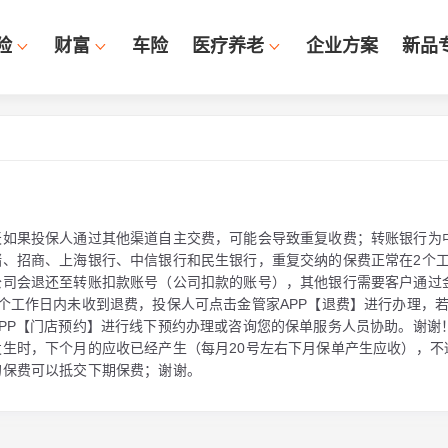
险
财富
车险
医疗养老
企业方案
新品
天如果投保人通过其他渠道自主交费，可能会导致重复收费；转账银行为
储、招商、上海银行、中信银行和民生银行，重复交纳的保费正常在2个
公司会退还至转账扣款账号（公司扣款的账号），其他银行需要客户通过
个工作日内未收到退费，投保人可点击金管家APP【退费】进行办理，
PP【门店预约】进行线下预约办理或咨询您的保单服务人员协助。谢谢！
发生时，下个月的应收已经产生（每月20号左右下月保单产生应收），不
的保费可以抵交下期保费；谢谢。