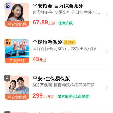
平安铂金·百万综合意外
顶梁柱必备 交通出行等日常意外全覆盖
67.89
元起
保障升级
全球旅游保险
旅游险
医疗保障最高30万，28项出境保障
45
元起
4
平安e生保易保版
600万保额 超百种既往症可保可赔
299
元/年起
限时放宽仅1条健告