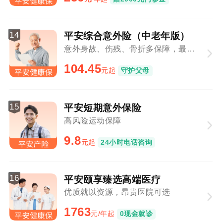
14
平安综合意外险（中老年版）
意外身故、伤残、骨折多保障，最高80周岁可投
104.45
元起
守护父母
15
平安短期意外保险
高风险运动保障
9.8
元起
24小时电话咨询
16
平安颐享臻选高端医疗
优质就以资源，昂贵医院可选
1763
元/年起
0现金就诊