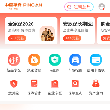
短期意外
旅游险
全家保2026
安欣保长期医疗
购
面保障
最高8折费率优惠
全家共享免赔额
期货V
201元起
144元起
免
新品专区
急速贷款
e生保
车险报价
信用卡借钱
意外险
保障管家
企业专区
保单查询
资产查询