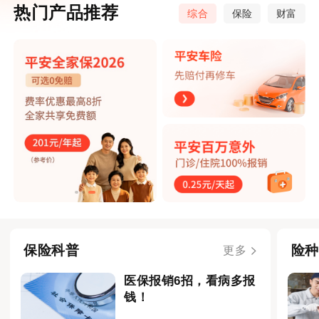
热门产品推荐
综合
保险
财富
保险科普
险种
更多
医保报销6招，看病多报
钱！