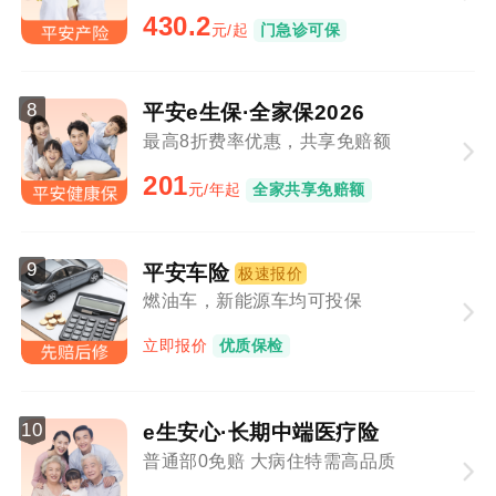
430.2
元/起
门急诊可保
8
平安e生保·全家保2026
最高8折费率优惠，共享免赔额
201
元/年起
全家共享免赔额
9
平安车险
极速报价
燃油车，新能源车均可投保
立即报价
优质保检
10
e生安心·长期中端医疗险
普通部0免赔 大病住特需高品质