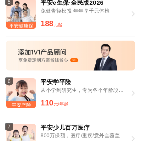
5
平安e生保·全民版2026
免健告轻松投 年年享千元体检
188
元起
6
平安学平险
从小学到研究生，专为各个年龄段学生定制
110
元/年起
7
平安少儿百万医疗
800万保额，医疗/重疾/意外全覆盖