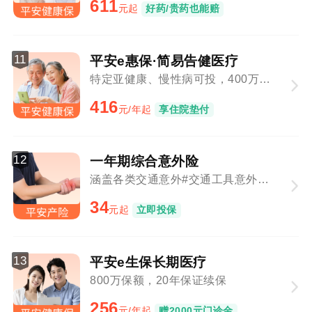
611
元起
好药/贵药也能赔
11
平安e惠保·简易告健医疗
特定亚健康、慢性病可投，400万保障总额
416
元/年起
享住院垫付
12
一年期综合意外险
涵盖各类交通意外#交通工具意外与意外事故叠加赔付
34
元起
立即投保
13
平安e生保长期医疗
800万保额，20年保证续保
256
元/年起
赠2000元门诊金