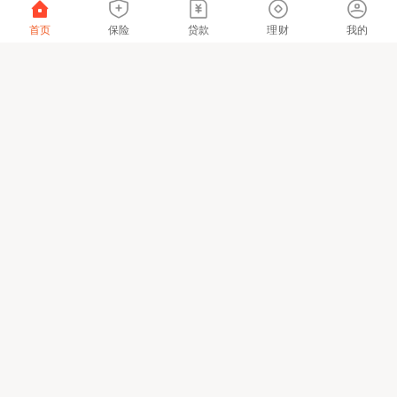
首页
保险
贷款
理财
我的
我们重视您的隐私的保护，并将持续为您提供更好的体验与
产品服务，请阅读并同意
网站用户隐私协议
知悉
金融许可证公示
粤ICP备06118290号-2
粤公网安备 44030402000833号
该网站已支持IPv6
本网站仅提供链接服务及技术支持，网站内容由
具体服务提供方负责。