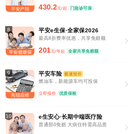
430.2
元/起
门急诊可保
8
平安e生保·全家保2026
最高8折费率优惠，共享免赔额
201
元/年起
全家共享免赔额
9
平安车险
极速报价
燃油车，新能源车均可投保
立即报价
优质保检
10
e生安心·长期中端医疗险
普通部0免赔 大病住特需高品质