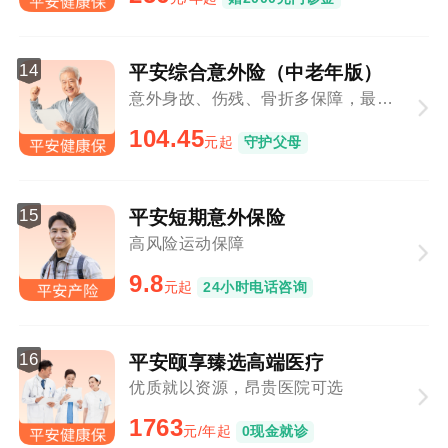
14
平安综合意外险（中老年版）
意外身故、伤残、骨折多保障，最高80周岁可投
104.45
元起
守护父母
15
平安短期意外保险
高风险运动保障
9.8
元起
24小时电话咨询
16
平安颐享臻选高端医疗
优质就以资源，昂贵医院可选
1763
元/年起
0现金就诊