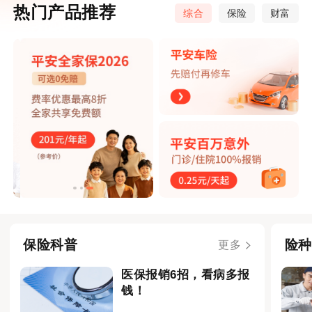
热门产品推荐
综合
保险
财富
保险科普
险种
更多
医保报销6招，看病多报
钱！