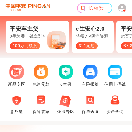
长相安
短期意外
旅游险
平安车主贷
e生安心2.0
平
0手续费，钱拿到车照开
特需VIP医疗资源
赠百
100万元额度
611元起
67
新品专区
急速贷款
e生保
车险报价
信用卡借钱
意外险
保障管家
企业专区
保单查询
资产查询