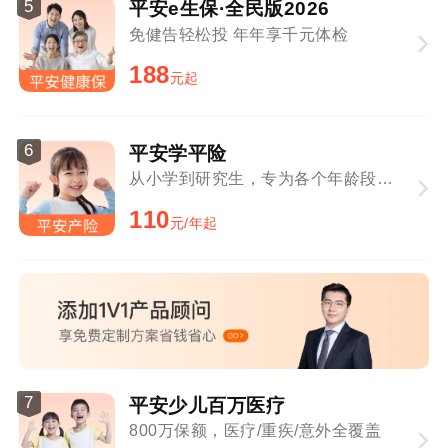
5
平安e生保·全民版2026
免健告轻松投 年年享千元体检
188
元起
6
平安学平险
从小学到研究生，专为各个年龄段学生定制
110
元/年起
7
平安少儿百万医疗
800万保额，医疗/重疾/意外全覆盖