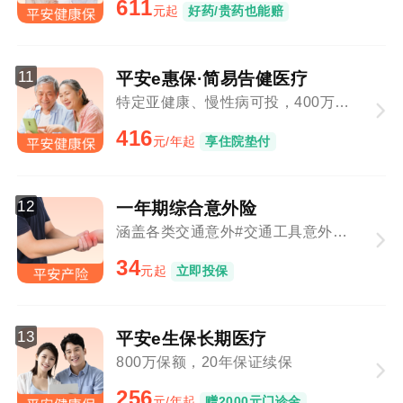
611
元起
好药/贵药也能赔
11
平安e惠保·简易告健医疗
特定亚健康、慢性病可投，400万保障总额
416
元/年起
享住院垫付
12
一年期综合意外险
涵盖各类交通意外#交通工具意外与意外事故叠加赔付
34
元起
立即投保
13
平安e生保长期医疗
800万保额，20年保证续保
256
元/年起
赠2000元门诊金