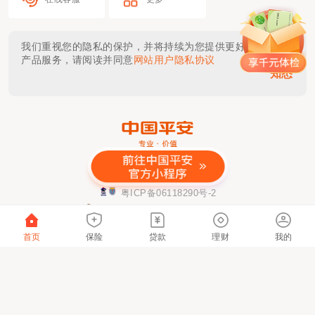
我们重视您的隐私的保护，并将持续为您提供更好的体验与
产品服务，请阅读并同意
网站用户隐私协议
知悉
金融许可证公示
粤ICP备06118290号-2
粤公网安备 44030402000833号
该网站已支持IPv6
首页
保险
贷款
理财
我的
本网站仅提供链接服务及技术支持，网站内容由
具体服务提供方负责。