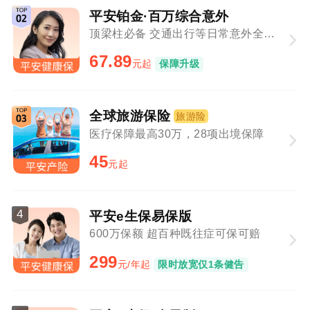
平安铂金·百万综合意外
顶梁柱必备 交通出行等日常意外全覆盖
67.89
元起
保障升级
全球旅游保险
旅游险
医疗保障最高30万，28项出境保障
45
元起
4
平安e生保易保版
600万保额 超百种既往症可保可赔
299
元/年起
限时放宽仅1条健告