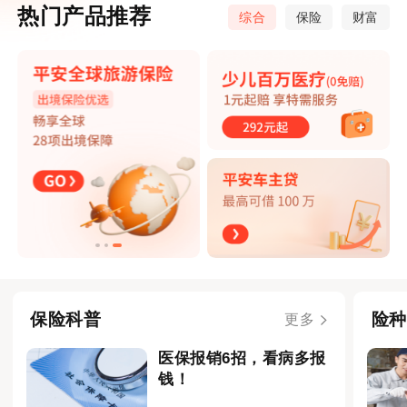
热门产品推荐
综合
保险
财富
保险科普
险种
更多
医保报销6招，看病多报
钱！