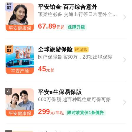
平安铂金·百万综合意外
顶梁柱必备 交通出行等日常意外全覆盖
67.89
元起
保障升级
全球旅游保险
旅游险
医疗保障最高30万，28项出境保障
45
元起
4
平安e生保易保版
600万保额 超百种既往症可保可赔
299
元/年起
限时放宽仅1条健告