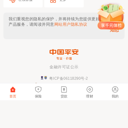
我们重视您的隐私的保护，并将持续为您提供更好的体验与
产品服务，请阅读并同意
网站用户隐私协议
知悉
金融许可证公示
粤ICP备06118290号-2
粤公网安备 44030402000833号
该网站已支持IPv6
首页
保险
贷款
理财
我的
本网站仅提供链接服务及技术支持，网站内容由
具体服务提供方负责。