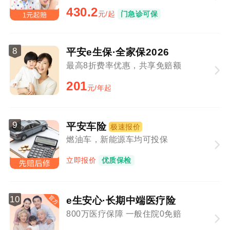
430.2
元/起
门急诊可保
8
平安e生保·全家保2026
最高8折费率优惠，共享免赔额
201
元/年起
9
平安车险
极速报价
燃油车，新能源车均可投保
立即报价
优质保检
10
e生安心·长期中端医疗险
800万医疗保障 一般住院0免赔