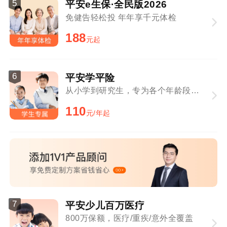
5
平安e生保·全民版2026
免健告轻松投 年年享千元体检
188
元起
6
平安学平险
从小学到研究生，专为各个年龄段学生定制
110
元/年起
7
平安少儿百万医疗
800万保额，医疗/重疾/意外全覆盖