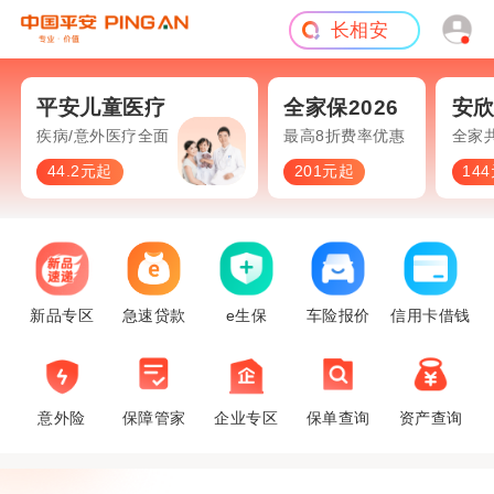
长相安
短期意外
旅游险
平安儿童医疗
全家保2026
安
疾病/意外医疗全面保障
最高8折费率优惠
全家
44.2元起
201元起
14
新品专区
急速贷款
e生保
车险报价
信用卡借钱
意外险
保障管家
企业专区
保单查询
资产查询