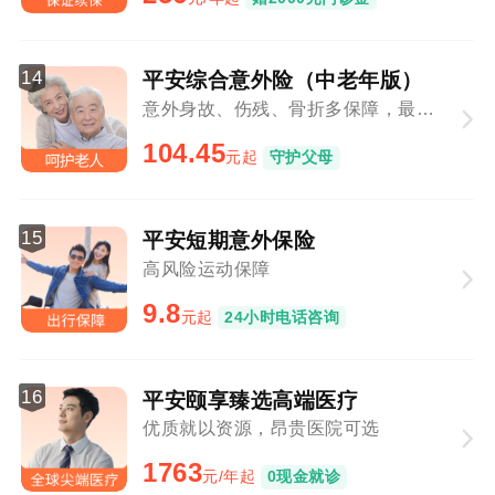
14
平安综合意外险（中老年版）
意外身故、伤残、骨折多保障，最高80周岁可投
104.45
元起
守护父母
15
平安短期意外保险
高风险运动保障
9.8
元起
24小时电话咨询
16
平安颐享臻选高端医疗
优质就以资源，昂贵医院可选
1763
元/年起
0现金就诊