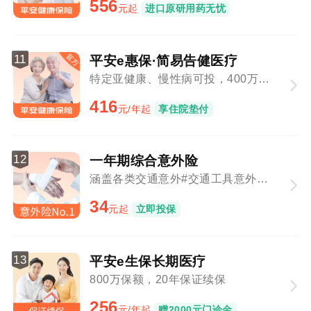
556
元起
进口原研用药无忧
11
平安e惠保·简易告健医疗
特定亚健康、慢性病可投，400万保障总额
416
元/年起
享住院垫付
12
一年期综合意外险
涵盖各类交通意外#交通工具意外与意外事故叠加赔付
34
元起
立即投保
13
平安e生保长期医疗
800万保额，20年保证续保
256
元/年起
赠2000元门诊金