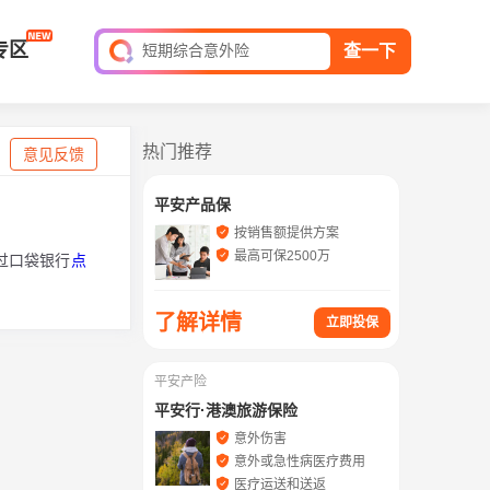
全球旅游险
专区
短期综合意外险
查一下
平安家庭财产保险
保单查询
热门推荐
意见反馈
平安产品保
按销售额提供方案
最高可保2500万
过口袋银行
点
了解详情
立即投保
平安产险
平安行·港澳旅游保险
意外伤害
意外或急性病医疗费用
医疗运送和送返