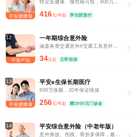
特定亚健康、慢性病可投，400万保障总额
416
元/年起
享住院垫付
12
一年期综合意外险
涵盖各类交通意外#交通工具意外与意外事故叠加赔付
34
元起
立即投保
13
平安e生保长期医疗
800万保额，20年保证续保
256
元/年起
赠2000元门诊金
14
平安综合意外险（中老年版）
意外身故、伤残、骨折多保障，最高80周岁可投