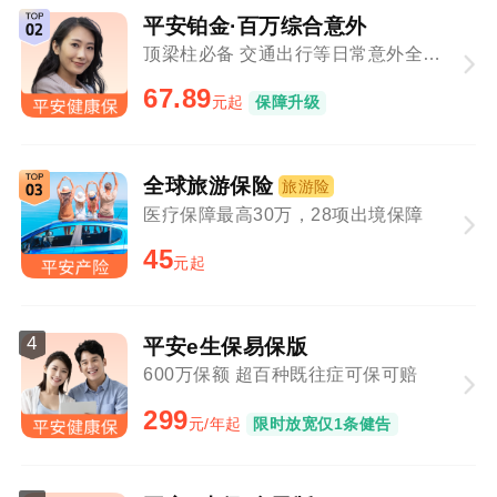
平安铂金·百万综合意外
顶梁柱必备 交通出行等日常意外全覆盖
67.89
元起
保障升级
全球旅游保险
旅游险
医疗保障最高30万，28项出境保障
45
元起
4
平安e生保易保版
600万保额 超百种既往症可保可赔
299
元/年起
限时放宽仅1条健告