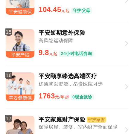
104.45
元起
守护父母
15
平安短期意外保险
高风险运动保障
9.8
元起
24小时电话咨询
16
平安颐享臻选高端医疗
优质就以资源，昂贵医院可选
1763
元/年起
0现金就诊
17
平安家庭财产保险
守护家财
保障房屋、装修、室内财产全面保障