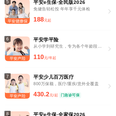
5
平安e生保·全民版2026
免健告轻松投 年年享千元体检
188
元起
6
平安学平险
从小学到研究生，专为各个年龄段学生定制
110
元/年起
7
平安少儿百万医疗
800万保额，医疗/重疾/意外全覆盖
430.2
元/起
门急诊可保
8
平安e生保·全家保2026