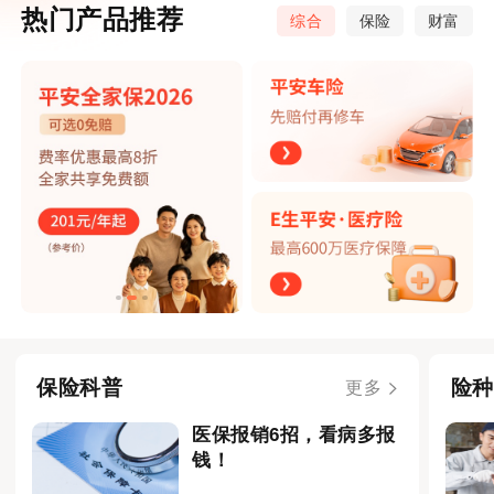
热门产品推荐
综合
保险
财富
保险科普
险种
更多
医保报销6招，看病多报
钱！