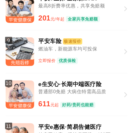
最高8折费率优惠，共享免赔额
201
元/年起
全家共享免赔额
9
平安车险
极速报价
燃油车，新能源车均可投保
立即报价
优质保检
10
e生安心·长期中端医疗险
普通部0免赔 大病住特需高品质
611
元起
好药/贵药也能赔
11
平安e惠保·简易告健医疗