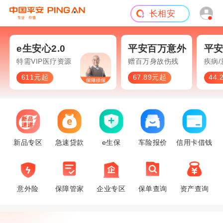
长相安
短期意外
旅游险
e生安心2.0
平安百万意外
平
车照开
特需VIP医疗资源
赠百万身故伤残
疾病
611元起
67.89元起
44
新品专区
急速贷款
e生保
车险报价
信用卡借钱
意外险
保障管家
企业专区
保单查询
资产查询