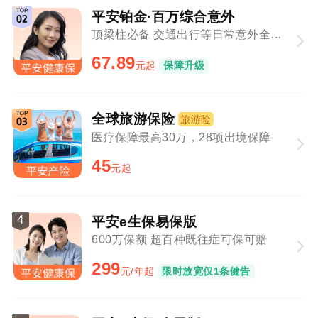
平安铂金·百万综合意外
顶梁柱必备 交通出行等日常意外全覆盖
67.89
元起
保障升级
全球旅游保险
旅游险
医疗保障最高30万，28项出境保障
45
元起
4
平安e生保易保版
600万保额 超百种既往症可保可赔
299
元/年起
限时放宽仅1条健告