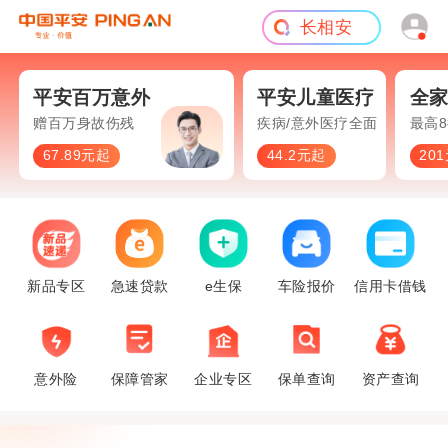
短期意外
旅游险
平安百万意外
平安儿童医疗
全家保20
百万身故伤残
疾病/意外医疗全面保障
最高8折费率
67.89元起
44.2元起
201元起
新品专区
急速贷款
e生保
车险报价
信用卡借钱
意外险
保障管家
企业专区
保单查询
资产查询