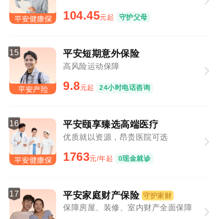
104.45
元起
守护父母
15
平安短期意外保险
高风险运动保障
9.8
元起
24小时电话咨询
16
平安颐享臻选高端医疗
优质就以资源，昂贵医院可选
1763
元/年起
0现金就诊
17
平安家庭财产保险
守护家财
保障房屋、装修、室内财产全面保障