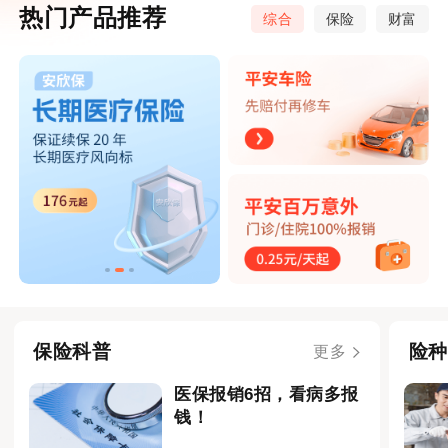
热门产品推荐
综合
保险
财富
保险科普
险种
更多
医保报销6招，看病多报
钱！