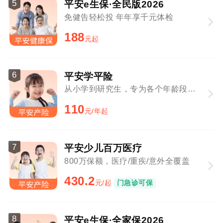
5
平安e生保·全民版2026
免健告轻松投 年年享千元体检
188
元起
6
平安学平险
从小学到研究生，专为各个年龄段学生定制
110
元/年起
7
平安少儿百万医疗
800万保额，医疗/重疾/意外全覆盖
430.2
元/起
门急诊可保
8
平安e生保·全家保2026