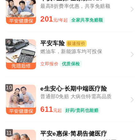
最高8折费率优惠，共享免赔额
201
元/年起
全家共享免赔额
9
平安车险
极速报价
燃油车，新能源车均可投保
立即报价
优质保检
10
e生安心·长期中端医疗险
普通部0免赔 大病住特需高品质
611
元起
好药/贵药也能赔
11
平安e惠保·简易告健医疗