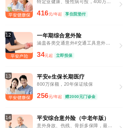
特定亚健康、慢性病可投，400万保障总额
416
元/年起
享住院垫付
12
一年期综合意外险
涵盖各类交通意外#交通工具意外与意外事故叠加赔付
34
元起
立即投保
13
平安e生保长期医疗
800万保额，20年保证续保
256
元/年起
赠2000元门诊金
14
平安综合意外险（中老年版）
意外身故、伤残、骨折多保障，最高80周岁可投