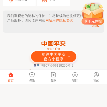
我们重视您的隐私的保护，并将持续为您提供更好的体验与
产品服务，请阅读并同意
网站用户隐私协议
知悉
金融许可证公示
粤ICP备06118290号-2
粤公网安备 44030402000833号
该网站已支持IPv6
首页
保险
贷款
理财
我的
本网站仅提供链接服务及技术支持，网站内容由
具体服务提供方负责。