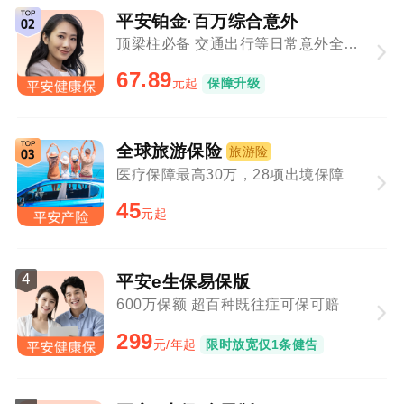
平安铂金·百万综合意外
顶梁柱必备 交通出行等日常意外全覆盖
67.89
元起
保障升级
全球旅游保险
旅游险
医疗保障最高30万，28项出境保障
45
元起
4
平安e生保易保版
600万保额 超百种既往症可保可赔
299
元/年起
限时放宽仅1条健告