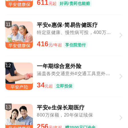
611
元起
好药/贵药也能赔
11
平安e惠保·简易告健医疗
特定亚健康、慢性病可投，400万保障总额
416
元/年起
享住院垫付
12
一年期综合意外险
涵盖各类交通意外#交通工具意外与意外事故叠加赔付
34
元起
立即投保
13
平安e生保长期医疗
800万保额，20年保证续保
256
元/年起
赠2000元门诊金