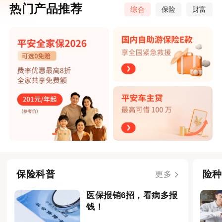
热门产品推荐
综合
保险
财富
保险科普
险种
更多
医保报销6招，看病多报
钱！