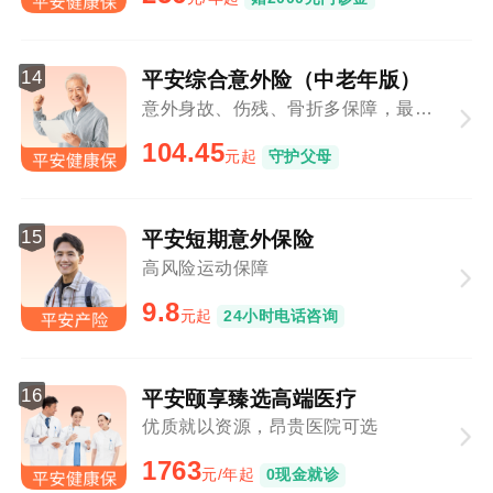
14
平安综合意外险（中老年版）
意外身故、伤残、骨折多保障，最高80周岁可投
104.45
元起
守护父母
15
平安短期意外保险
高风险运动保障
9.8
元起
24小时电话咨询
16
平安颐享臻选高端医疗
优质就以资源，昂贵医院可选
1763
元/年起
0现金就诊