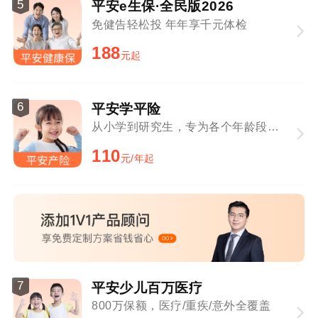
5
平安e生保·全民版2026
免健告轻松投 年年享千元体检
188
元起
6
平安学平险
从小学到研究生，专为各个年龄段学生定制
110
元/年起
7
平安少儿百万医疗
800万保额，医疗/重疾/意外全覆盖