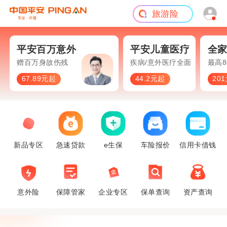
旅游险
平安百万意外
平安儿童医疗
全家
赠百万身故伤残
疾病/意外医疗全面保障
最高
67.89元起
44.2元起
20
新品专区
急速贷款
e生保
车险报价
信用卡借钱
意外险
保障管家
企业专区
保单查询
资产查询