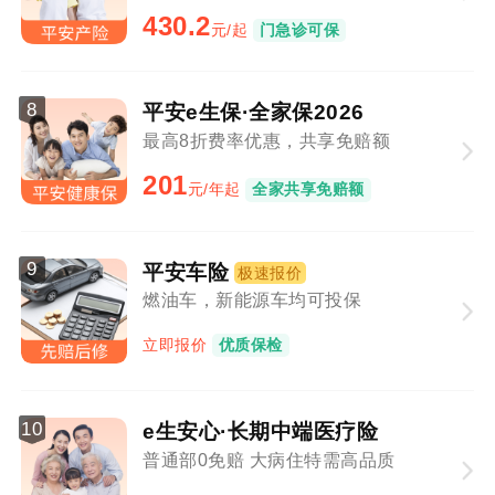
430.2
元/起
门急诊可保
8
平安e生保·全家保2026
最高8折费率优惠，共享免赔额
201
元/年起
全家共享免赔额
9
平安车险
极速报价
燃油车，新能源车均可投保
立即报价
优质保检
10
e生安心·长期中端医疗险
普通部0免赔 大病住特需高品质