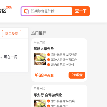
全球旅游险
专区
短期综合意外险
查一下
平安家庭财产保险
保单查询
热门推荐
意见反馈
平安产险
驾驶人意外险
意外伤害身故和残疾
异，可在一周
驾驶人意外伤害医疗
境内住院医疗垫付
￥
68
立即投保
元/年起
平安产险
平安行·自驾游保险
意外伤害身故/残疾
意外伤害医疗