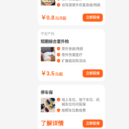
自驾游意外伤害身故/残疾
￥
0.8
立即投保
元/天起
平安产险
短期综合意外险
意外身故/残疾
意外伤害医疗
扩展高风险活动
￥
3.5
立即投保
元/起
停车保
地上车位、地下车位、机
械车位均可投保
按照车位数收费
了解详情
立即投保