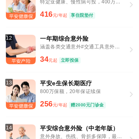
特定亚健康、慢性病可投，400万保障总额
416
元/年起
享住院垫付
12
一年期综合意外险
涵盖各类交通意外#交通工具意外与意外事故叠加赔付
34
元起
立即投保
13
平安e生保长期医疗
800万保额，20年保证续保
256
元/年起
赠2000元门诊金
14
平安综合意外险（中老年版）
意外身故、伤残、骨折多保障，最高80周岁可投