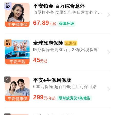
平安铂金·百万综合意外
顶梁柱必备 交通出行等日常意外全覆盖
67.89
元起
保障升级
全球旅游保险
旅游险
医疗保障最高30万，28项出境保障
45
元起
4
平安e生保易保版
600万保额 超百种既往症可保可赔
299
元/年起
限时放宽仅1条健告