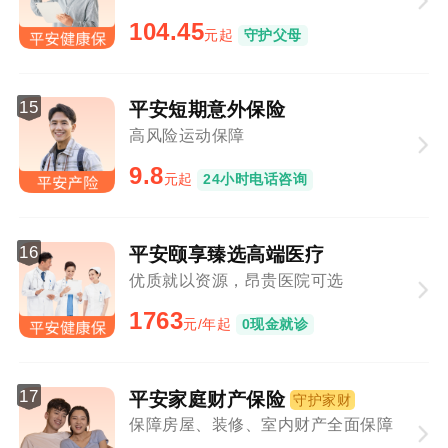
104.45
元起
守护父母
15
平安短期意外保险
高风险运动保障
9.8
元起
24小时电话咨询
16
平安颐享臻选高端医疗
优质就以资源，昂贵医院可选
1763
元/年起
0现金就诊
17
平安家庭财产保险
守护家财
保障房屋、装修、室内财产全面保障