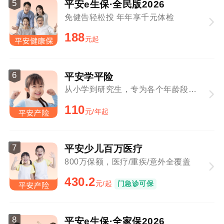
5
平安e生保·全民版2026
免健告轻松投 年年享千元体检
188
元起
6
平安学平险
从小学到研究生，专为各个年龄段学生定制
110
元/年起
7
平安少儿百万医疗
800万保额，医疗/重疾/意外全覆盖
430.2
元/起
门急诊可保
8
平安e生保·全家保2026