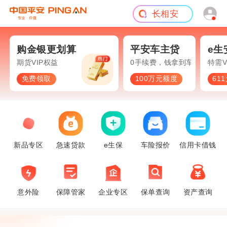
长相安
短期意外
旅游险
疗
购金银更划算
平安车主贷
e生
期货VIP权益
0手续费，钱拿到车照开
特需V
免费领取
100万元额度
61
新品专区
急速贷款
e生保
车险报价
信用卡借钱
意外险
保障管家
企业专区
保单查询
资产查询