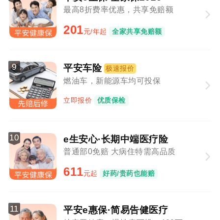
最高8折费率优惠，共享免赔额
201
元/年起
全家共享免赔额
9
平安车险
极速报价
燃油车，新能源车均可投保
立即报价
优质保检
10
e生安心·长期中端医疗险
普通部0免赔 大病住特需高品质
611
元起
好药/贵药也能赔
11
平安e惠保·简易告健医疗