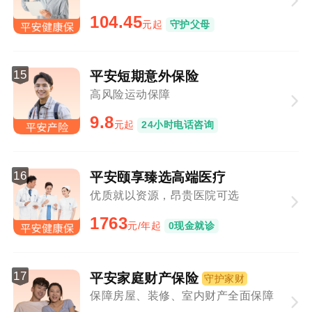
104.45
元起
守护父母
15
平安短期意外保险
高风险运动保障
9.8
元起
24小时电话咨询
16
平安颐享臻选高端医疗
优质就以资源，昂贵医院可选
1763
元/年起
0现金就诊
17
平安家庭财产保险
守护家财
保障房屋、装修、室内财产全面保障