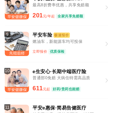
最高8折费率优惠，共享免赔额
201
元/年起
全家共享免赔额
9
平安车险
极速报价
燃油车，新能源车均可投保
立即报价
优质保检
10
e生安心·长期中端医疗险
普通部0免赔 大病住特需高品质
611
元起
好药/贵药也能赔
11
平安e惠保·简易告健医疗