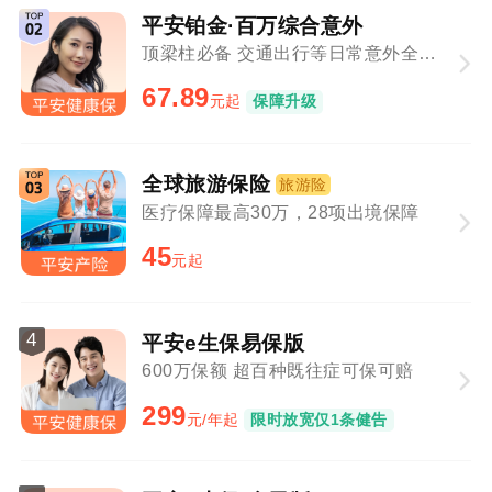
平安铂金·百万综合意外
顶梁柱必备 交通出行等日常意外全覆盖
67.89
元起
保障升级
全球旅游保险
旅游险
医疗保障最高30万，28项出境保障
45
元起
4
平安e生保易保版
600万保额 超百种既往症可保可赔
299
元/年起
限时放宽仅1条健告