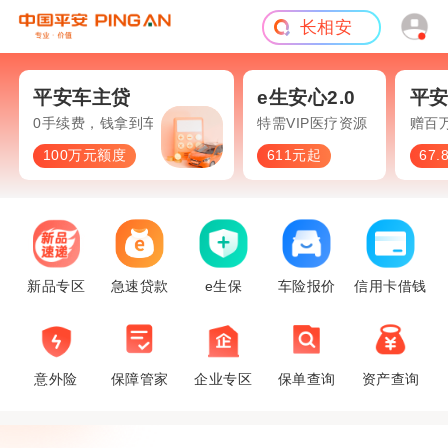
长相安
短期意外
旅游险
平安车主贷
e生安心2.0
平
0手续费，钱拿到车照开
特需VIP医疗资源
赠百
100万元额度
611元起
67
新品专区
急速贷款
e生保
车险报价
信用卡借钱
意外险
保障管家
企业专区
保单查询
资产查询