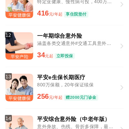
特定亚健康、慢性病可投，400万保障总额
416
元/年起
享住院垫付
12
一年期综合意外险
涵盖各类交通意外#交通工具意外与意外事故叠加赔付
34
元起
立即投保
13
平安e生保长期医疗
800万保额，20年保证续保
256
元/年起
赠2000元门诊金
14
平安综合意外险（中老年版）
意外身故、伤残、骨折多保障，最高80周岁可投