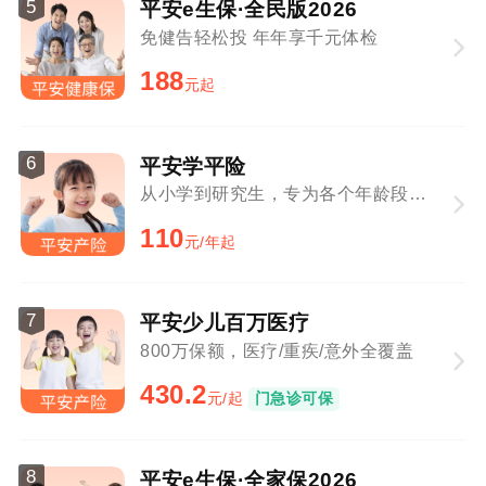
5
平安e生保·全民版2026
免健告轻松投 年年享千元体检
188
元起
6
平安学平险
从小学到研究生，专为各个年龄段学生定制
110
元/年起
7
平安少儿百万医疗
800万保额，医疗/重疾/意外全覆盖
430.2
元/起
门急诊可保
8
平安e生保·全家保2026