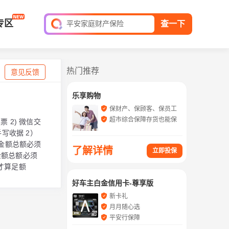
短期综合意外险
专区
平安家庭财产保险
查一下
保单查询
热门推荐
意见反馈
乐享购物
保财产、保顾客、保员工
超市综合保障存货也能保
 2) 微信交
写收据 2）
证金额总额必须
了解详情
立即投保
金额总额必须
才算足额
好车主白金信用卡-尊享版
新卡礼
月月随心选
平安行保障