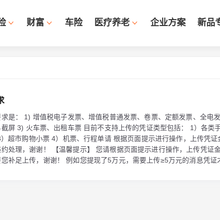
险
财富
车险
医疗养老
企业方案
新品
求
求是： 1) 增值税电子发票、增值税普通发票、卷票、定额发票、全电发票
截屏 3) 火车票、出租车票 目前不支持上传的凭证类型包括： 1）各类手
 3）超市购物小票 4）机票、行程单请 根据页面提示进行操作，上传凭
约处理，谢谢！ 【温馨提示】 您请根据页面提示进行操作，上传凭证
您补足上传，谢谢！ 例如您提现了5万元，需要上传≥5万元的消息凭证