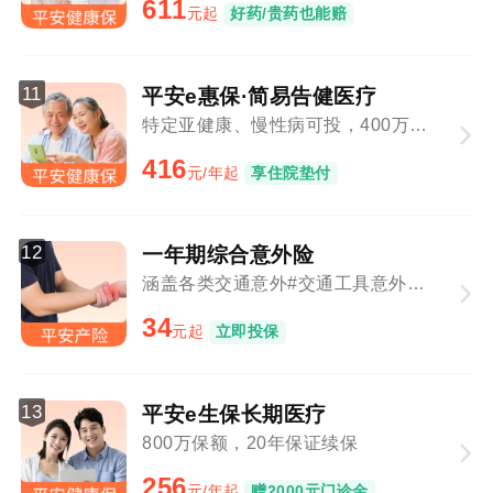
611
元起
好药/贵药也能赔
11
平安e惠保·简易告健医疗
特定亚健康、慢性病可投，400万保障总额
416
元/年起
享住院垫付
12
一年期综合意外险
涵盖各类交通意外#交通工具意外与意外事故叠加赔付
34
元起
立即投保
13
平安e生保长期医疗
800万保额，20年保证续保
256
元/年起
赠2000元门诊金