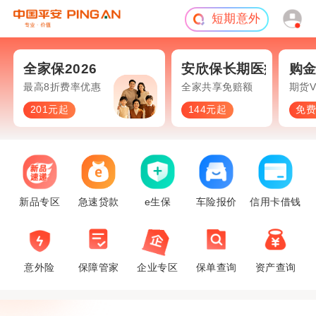
旅游险
全家保2026
安欣保长期医疗
购
面保障
最高8折费率优惠
全家共享免赔额
期货V
201元起
144元起
免
新品专区
急速贷款
e生保
车险报价
信用卡借钱
意外险
保障管家
企业专区
保单查询
资产查询