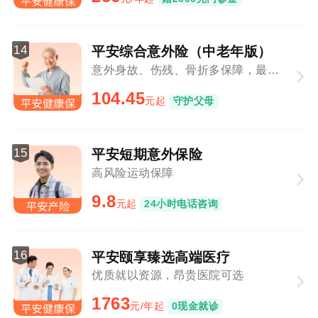
14
平安综合意外险（中老年版）
意外身故、伤残、骨折多保障，最高80周岁可投
104.45
元起
守护父母
15
平安短期意外保险
高风险运动保障
9.8
元起
24小时电话咨询
16
平安颐享臻选高端医疗
优质就以资源，昂贵医院可选
1763
元/年起
0现金就诊