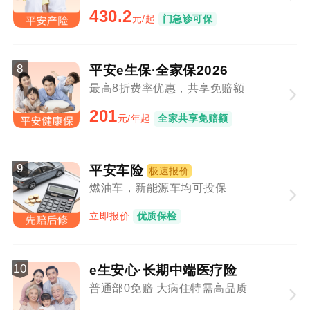
430.2
元/起
门急诊可保
8
平安e生保·全家保2026
最高8折费率优惠，共享免赔额
201
元/年起
全家共享免赔额
9
平安车险
极速报价
燃油车，新能源车均可投保
立即报价
优质保检
10
e生安心·长期中端医疗险
普通部0免赔 大病住特需高品质