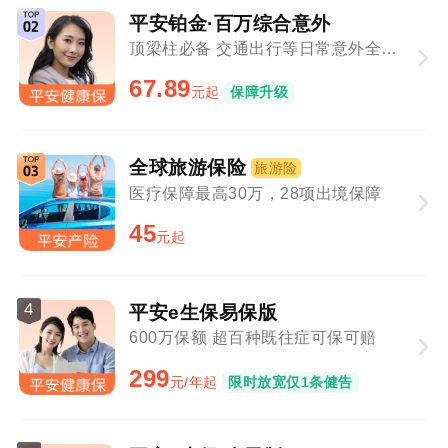
平安铂金·百万综合意外
顶梁柱必备 交通出行等日常意外全覆盖
67.89
元起
保障升级
全球旅游保险
旅游险
医疗保障最高30万，28项出境保障
45
元起
4
平安e生保易保版
600万保额 超百种既往症可保可赔
299
元/年起
限时放宽仅1条健告