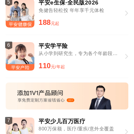
5
平安e生保·全民版2026
免健告轻松投 年年享千元体检
188
元起
6
平安学平险
从小学到研究生，专为各个年龄段学生定制
110
元/年起
7
平安少儿百万医疗
800万保额，医疗/重疾/意外全覆盖