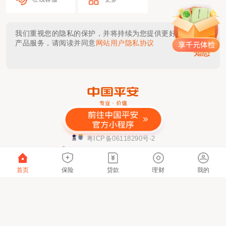
我们重视您的隐私的保护，并将持续为您提供更好的体验与
产品服务，请阅读并同意
网站用户隐私协议
知悉
金融许可证公示
粤ICP备06118290号-2
粤公网安备 44030402000833号
该网站已支持IPv6
首页
保险
贷款
理财
我的
本网站仅提供链接服务及技术支持，网站内容由
具体服务提供方负责。