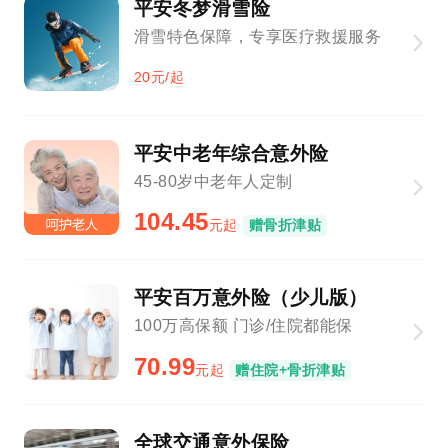
平安冬梦滑雪险
滑雪特色保障，专享医疗救援服务
20元/起
平安中老年综合意外险
45-80岁中老年人定制
104.45
元起
赠骨折津贴
平安百万意外险（少儿版）
100万高保额 门诊/住院都能保
70.99
元起
赠住院+骨折津贴
全球交通意外保险