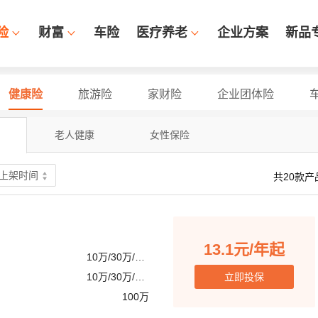
险
财富
车险
医疗养老
企业方案
新品
健康险
旅游险
家财险
企业团体险
老人健康
女性保险
上架时间
共20款产
13.1元/年起
10万/30万/50万
10万/30万/50万
立即投保
100万