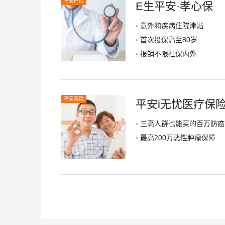
平安产险
E生平安·孝心保
意外和疾病住院津贴
首次投保高至80岁
报销不限社保内外
平安寿险
平安i无忧医疗保
三高人群也能买的百万防癌
最高200万恶性肿瘤保障