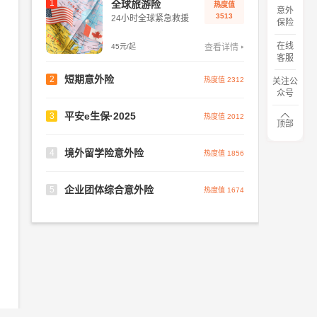
1
全球旅游险
热度值
意外
3513
24小时全球紧急救援
保险
在线
45元/起
查看详情
客服
短期意外险
2
热度值 2312
关注公
众号
平安e生保·2025
3
热度值 2012
顶部
境外留学险意外险
4
热度值 1856
企业团体综合意外险
5
热度值 1674