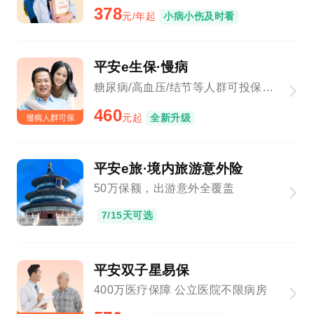
378
元/年起
小病小伤及时看
平安e生保·慢病
糖尿病/高血压/结节等人群可投保，新增基因检测、院外购药
460
元起
全新升级
平安e旅·境内旅游意外险
50万保额，出游意外全覆盖
7/15天可选
平安双子星易保
400万医疗保障 公立医院不限病房