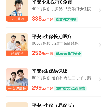
平安少儿医疗0免赔
400万保额，肺炎/甲流等门诊住院1元起赔
338
元/年起
赠窝沟封闭等
平安e生保长期医疗
800万保额，20年保证续保
256
元/年起
赠2000元门诊金
平安e生保易保版
600万保额 超百种既往症可保可赔
299
元/年起
限时放宽仅1条健告
平安e生保（易保版）