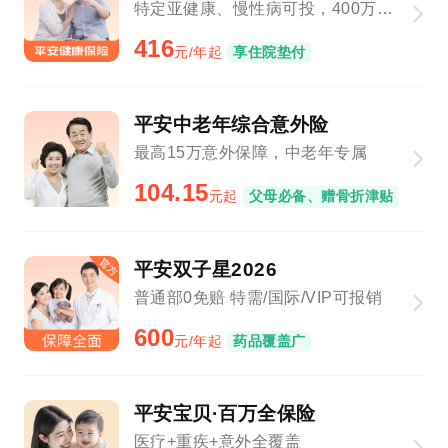
特定亚健康、慢性病可投，400万保障总额
416
元/年起
享住院垫付
平安中老年综合意外险
最高15万意外保障，中老年专属
104.15
元起
父母必备、赠骨折津贴
平安双子星2026
普通部0免赔 特需/国际/VIP可报销
600
元/年起
药品覆盖广
平安宝贝·百万全保险
医疗+重疾+意外全覆盖