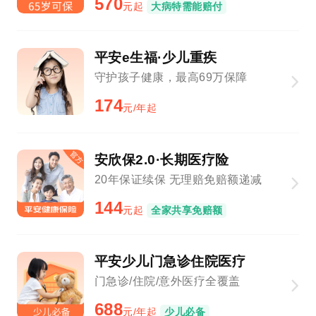
570
元起
大病特需能赔付
平安e生福·少儿重疾
守护孩子健康，最高69万保障
174
元/年起
安欣保2.0·长期医疗险
20年保证续保 无理赔免赔额递减
144
元起
全家共享免赔额
平安少儿门急诊住院医疗
门急诊/住院/意外医疗全覆盖
688
元/年起
少儿必备