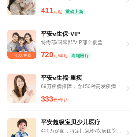
411
元起
重磅上新
平安e生保·VIP
特需部/国际部/VIP部全覆盖
720
元/年起
高端医疗
平安e生福·重疾
69万疾病保障，含150种高发疾病
333
元/年起
平安超级宝贝少儿医疗
400万保额，特定门急诊/疾病住院全覆盖