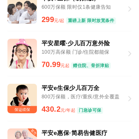
600万保额 限时仅1条健康告知
299
元/起
重磅上新 限时放宽条件
平安星曜·少儿百万意外险
100万高保额 门诊/住院都能保
70.99
元起
赠住院、骨折津贴
平安e生保少儿百万全
800万保额，医疗/重疾/意外全覆盖
430.2
元/年起
门急诊可保
平安e惠保·简易告健医疗