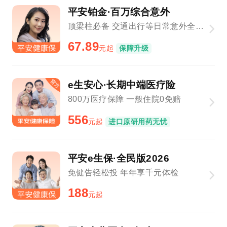
平安铂金·百万综合意外
顶梁柱必备 交通出行等日常意外全覆盖
67.89
元起
保障升级
e生安心·长期中端医疗险
800万医疗保障 一般住院0免赔
556
元起
进口原研用药无忧
平安e生保·全民版2026
免健告轻松投 年年享千元体检
188
元起