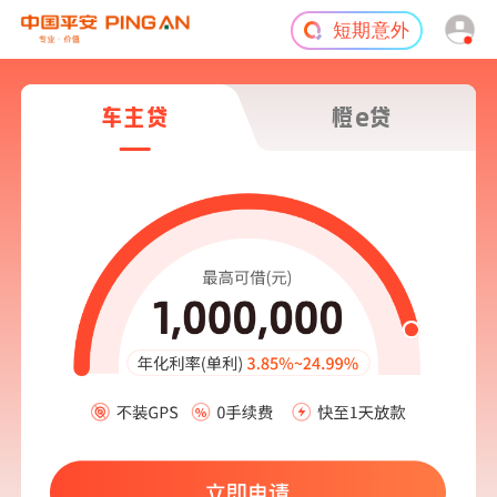
短期意外
旅游险
车主贷
橙e贷