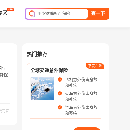
短期综合意外险
专区
平安家庭财产保险
查一下
保单查询
热门推荐
平安产险
外，
全球交通意外保险
游保
飞机意外伤害身故
和残疾
火车意外伤害身故
和残疾
汽车意外伤害身故
我司官
和残疾