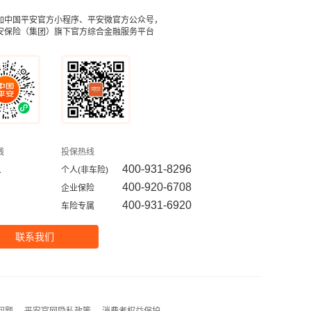
加中国平安官方小程序、平安微官方公众号，
安保险（集团）旗下官方综合金融服务平台
线
投保热线
1
400-931-8296
个人(非车险)
400-920-6708
企业保险
400-931-6920
车险专属
联系我们