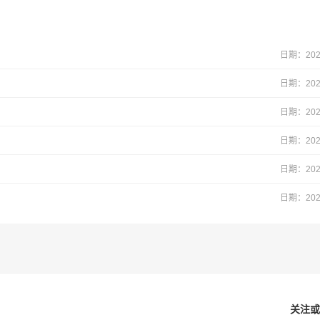
日期：2025
日期：2025
日期：2025
日期：2025
日期：2025
日期：2025
关注或