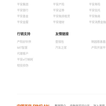
平安集团
平安产险
平安寿险
平安银行
平安证券
平安信托
平安基金
平安融资租赁
平安融易
平安金服
平安理财
平安消费金融
行销支持
友情链接
产险好伙伴
壹钱包
明园慈善基
MIT智慧
汽车之家
产险开放平
代理客户
平安e行销网
短信验伪