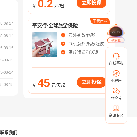
0.2
立即投保
￥
元/起
平安产险
-08-14
平安行·全球旅游保险
意外身故/伤残
-08-14
飞机意外身故/残疾
-08-15
医疗运送和送返
-08-15
在线客服
-08-14
45
小程序
立即投保
-08-15
￥
元/天起
公众号
资讯专区
联系我们