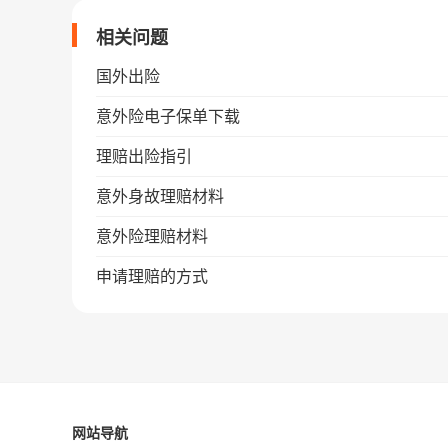
相关问题
国外出险
意外险电子保单下载
理赔出险指引
意外身故理赔材料
意外险理赔材料
申请理赔的方式
网站导航