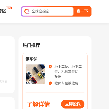
保单查询
专区
全球旅游险
查一下
短期综合意外险
平安家庭财产保险
保单查询
热门推荐
停车保
地上车位、地下车
位、机械车位均可
投保
我司官
按照车位数收费
了解详情
立即投保