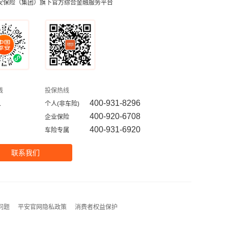
安保险（集团）旗下官方综合金融服务平台
线
投保热线
1
400-931-8296
个人(非车险)
400-920-6708
企业保险
400-931-6920
车险专属
联系我们
问题
平安官网隐私政策
消费者权益保护