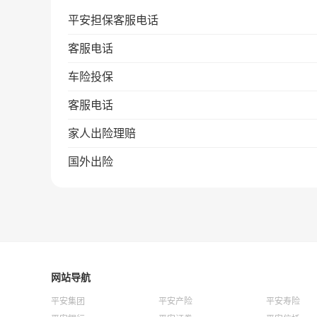
平安担保客服电话
客服电话
车险投保
客服电话
家人出险理赔
国外出险
网站导航
平安集团
平安产险
平安寿险