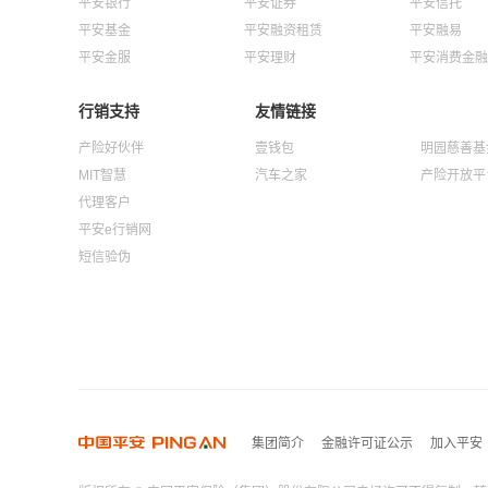
平安银行
平安证券
平安信托
平安基金
平安融资租赁
平安融易
平安金服
平安理财
平安消费金融
行销支持
友情链接
产险好伙伴
壹钱包
明园慈善基
MIT智慧
汽车之家
产险开放平
代理客户
平安e行销网
短信验伪
集团简介
金融许可证公示
加入平安