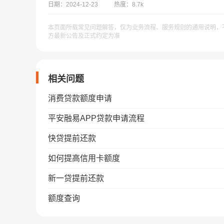
日期：2024-12-23
热度：8.7k
本页面所载常见问题解答，仅为业务流程、服务规则的通用说明，
方最新公告及正式约定为准
相关问题
消费贷款额度申请
平安融易APP贷款申请流程
快贷提前还款
如何提高信用卡额度
新一贷提前还款
额度查询