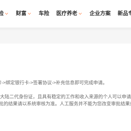
险
财富
车险
医疗养老
企业方案
新品
>绑定银行卡->签署协议->补充信息即可完成申请。
中国大陆二代身份证，且具有稳定的工作和收入来源的个人可以申
批的结果请以系统审核为准。人工服务并不能为您改变审批结果