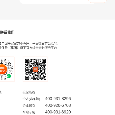
联系我们
加中国平安官方小程序、平安微官方公众号，
安保险（集团）旗下官方综合金融服务平台
线
投保热线
1
400-931-8296
个人(非车险)
400-920-6708
企业保险
400-931-6920
车险专属