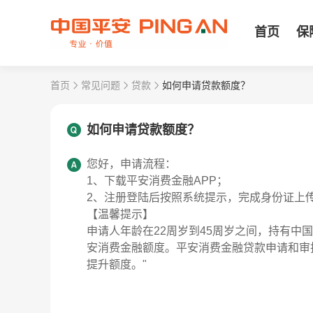
首页
保
首页
常见问题
贷款
如何申请贷款额度？
如何申请贷款额度？
您好，申请流程：
1、下载平安消费金融APP；
2、注册登陆后按照系统提示，完成身份证上传-
【温馨提示】
申请人年龄在22周岁到45周岁之间，持有
安消费金融额度。平安消费金融贷款申请和审
提升额度。"