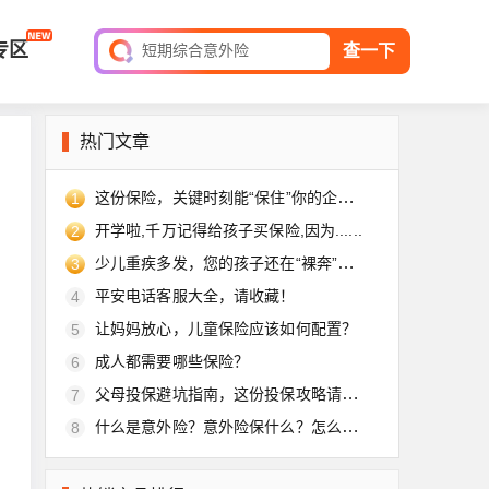
全球旅游险
专区
短期综合意外险
查一下
平安家庭财产保险
保单查询
热门文章
这份保险，关键时刻能“保住”你的企业！
1
开学啦,千万记得给孩子买保险,因为......
2
少儿重疾多发，您的孩子还在“裸奔”吗？
3
平安电话客服大全，请收藏！
4
让妈妈放心，儿童保险应该如何配置？
5
成人都需要哪些保险？
6
父母投保避坑指南，这份投保攻略请收好
7
什么是意外险？意外险保什么？怎么买？
8