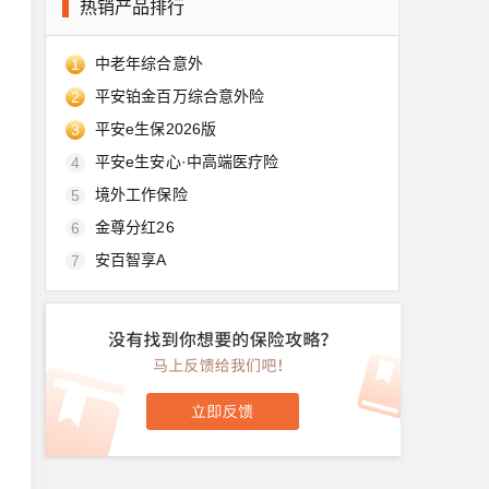
热销产品排行
中老年综合意外
1
平安铂金百万综合意外险
2
平安e生保2026版
3
平安e生安心·中高端医疗险
4
境外工作保险
5
金尊分红26
6
安百智享A
7