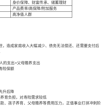
高
身价保障、财富传承、储蓄理财
产品费率
/
高保障
/
附加服务
高净值人群
世，造成家庭收入大幅减少、债务无法偿还、还需要支付后
。
人的支出+父母赡养支出
寿险保额
先升后降
没有养育负担，对寿险需求较低
房车贷款、孩子养育、父母赡养等费用压力，正值事业打拼冲刺阶