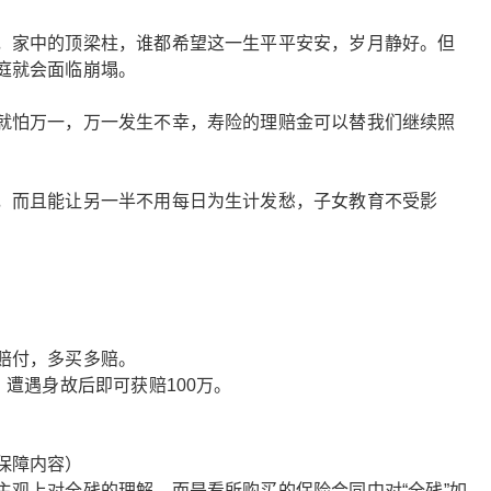
，家中的顶梁柱，谁都希望这一生平平安安，岁月静好。但
庭就会面临崩塌。
就怕万一，万一发生不幸，寿险的理赔金可以替我们继续照
，而且能让另一半不用每日为生计发愁，子女教育不受影
赔付，多买多赔。
，遭遇身故后即可获赔100万。
保障内容）
主观上对全残的理解，而是看所购买的保险合同中对“全残”如