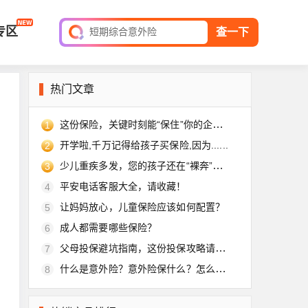
全球旅游险
专区
短期综合意外险
查一下
平安家庭财产保险
保单查询
热门文章
这份保险，关键时刻能“保住”你的企业！
1
开学啦,千万记得给孩子买保险,因为......
2
少儿重疾多发，您的孩子还在“裸奔”吗？
3
平安电话客服大全，请收藏！
4
让妈妈放心，儿童保险应该如何配置？
5
成人都需要哪些保险？
6
父母投保避坑指南，这份投保攻略请收好
7
什么是意外险？意外险保什么？怎么买？
8