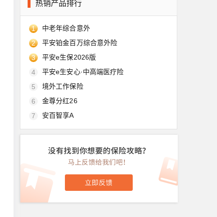
热销产品排行
中老年综合意外
1
平安铂金百万综合意外险
2
平安e生保2026版
3
平安e生安心·中高端医疗险
4
境外工作保险
5
金尊分红26
6
安百智享A
7