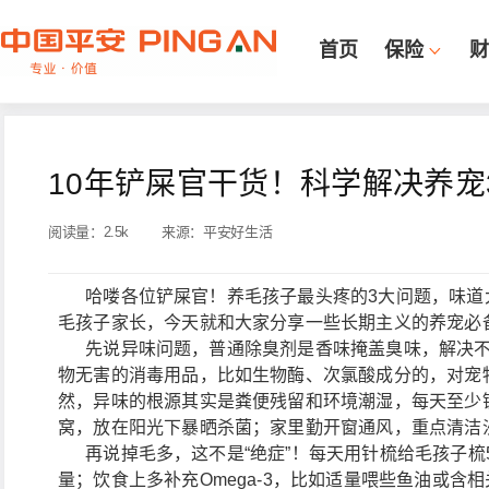
首页
保险
财
10年铲屎官干货！科学解决养宠
阅读量：
2.5k
来源：
平安好生活
哈喽各位铲屎官！养毛孩子最头疼的3大问题，味道大
毛孩子家长，今天就和大家分享一些长期主义的养宠必
先说异味问题，普通除臭剂是香味掩盖臭味，解决不
物无害的消毒用品，比如生物酶、次氯酸成分的，对宠
然，异味的根源其实是粪便残留和环境潮湿，每天至少铲
窝，放在阳光下暴晒杀菌；家里勤开窗通风，重点清洁
再说掉毛多，这不是“绝症”！每天用针梳给毛孩子梳5
量；饮食上多补充Omega-3，比如适量喂些鱼油或