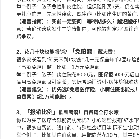
举个例子：孩子急性肺炎住院，但保险刚买7天，仍在
更扎心的是：先天性疾病、既往症（比如出生时的黄疸
【避雷指南】：买前一定要问：等待期多久？越短越好
意：若确诊疾病发生在等待期内，可能被判定为“既往症
赔争议。
「免赔额」
2、花几十块也能报销？
藏大雷！
很多家长看到“每天不到1块钱”“几十元保全年”的医疗
了高额免赔门槛。比如：1万元免赔额！
举个例子：孩子肺炎住院花8000元，医保报5000元后
品用高免赔额吸引家长，实际普通门诊/小病住院很难达
【避雷建议】：优先选0免赔医疗险，小病住院也能报
自费累计超1万就能赔）。
「
报销比例
」
3、
低到离谱！自费药全打水漂
你以为买了医疗险就能高枕无忧？小心这些报销"缩水"
中，很多自费药、进口药、特殊检查项目等都不在社保
举个例子：比如某白血病患儿用靶向药花10万，其中8