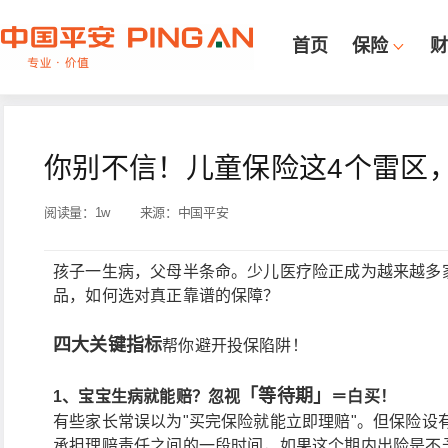
首页
保险
财
你别不信！儿童保险这4个雷区，
阅读量：
1w
来源：
中国平安
孩子一生病，父母半条命。少儿医疗险正成为越来越多家
品，如何选对真正靠谱的保障？
四大关键指标
帮你避开投保陷阱！
「等待期」
1、宝宝生病就能赔？忽视
＝白买！
有些家长常误以为"买完保险就能立即理赔"。但保险设有
承担理赔责任之间的一段时间，如果这个期内出险是不