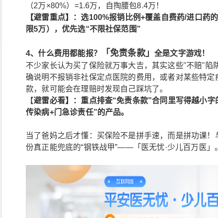
（2万×80%）=1.6万，自掏腰包8.4万！
【避雷重点】：选100%报销比例+覆盖自费药/进口药
限5万），优先选“不限社保范围”
「
免责条款
」
4、什么费用都能报？
全是文字游戏！
不少家长认为买了保险就万事大吉，其实这些"不赔"陷
确说明不报销非社保定点医院的费用，或者对某些特定
款，就可能会在理赔时发现自己踩坑了。
【
避雷必看】：重点排查“免责条款”合同里写得越小字
传染病+门急诊责任”的产品。
当了爸妈之后才懂：买保险不是拼手速，而是拼功课！
份真正能兜底的“钢铁战甲”——「医无忧·少儿百万医」