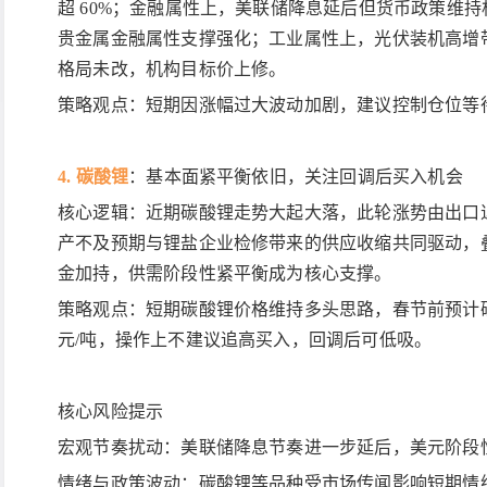
超 60%；金融属性上，美联储降息延后但货币政策维
贵金属金融属性支撑强化；工业属性上，光伏装机高增
格局未改，机构目标价上修。
策略观点：短期因涨幅过大波动加剧，建议控制仓位等
4. 碳酸锂
：基本面紧平衡依旧，关注回调后买入机会
核心逻辑：近期碳酸锂走势大起大落，此轮涨势由出口
产不及预期与锂盐企业检修带来的供应收缩共同驱动，
金加持，供需阶段性紧平衡成为核心支撑。
策略观点：短期碳酸锂价格维持多头思路，春节前预计
元/吨，操作上不建议追高买入，回调后可低吸。
核心风险提示
宏观节奏扰动：美联储降息节奏进一步延后，美元阶段
情绪与政策波动：碳酸锂等品种受市场传闻影响短期情