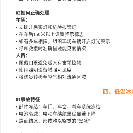
02
如何正确处理
车辆：
• 立即开启雾灯和危险报警灯
• 在车后150米以上设置警示标志
• 如有多车相撞，组织现场车辆开启灯光警示
• 呼叫救援时准确描述能见度情况
人员：
• 佩戴口罩避免吸入有害颗粒物
• 使用照明设备增强可见度
• 将伤员转移至空气相对流通区域
四、低温冰
01
事故特征
• 部件冻结：车门、车窗、刹车系统冻结
• 电池衰减：电动车续航里程显著下降
• 路面结冰：形成难以察觉的“黑冰”