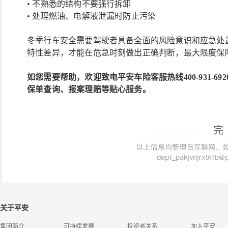
• 不熟悉的结构不要强行拆卸
• 处理燃油、电解液泄漏时防止污染
冬季行车安全需要驾驶者具备全面的风险意识和应急处
特性差异，才能在危急时刻做出正确判断，最大限度保
如您需要帮助，欢迎致电平安车险客服热线
400-93
保单查询、报案理赔等贴心服务。
完
关于平安
集团简介
可持续发展
投资者关系
加入平安