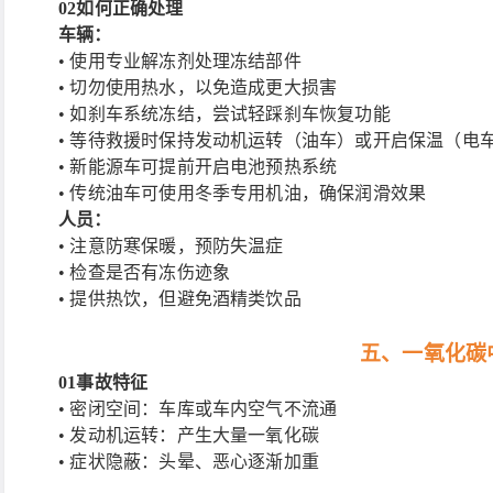
02
如何正确处理
车辆：
• 使用专业解冻剂处理冻结部件
• 切勿使用热水，以免造成更大损害
• 如刹车系统冻结，尝试轻踩刹车恢复功能
• 等待救援时保持发动机运转（油车）或开启保温（电
• 新能源车可提前开启电池预热系统
• 传统油车可使用冬季专用机油，确保润滑效果
人员：
• 注意防寒保暖，预防失温症
• 检查是否有冻伤迹象
• 提供热饮，但避免酒精类饮品
五、一氧化碳
01
事故特征
• 密闭空间：车库或车内空气不流通
• 发动机运转：产生大量一氧化碳
• 症状隐蔽：头晕、恶心逐渐加重