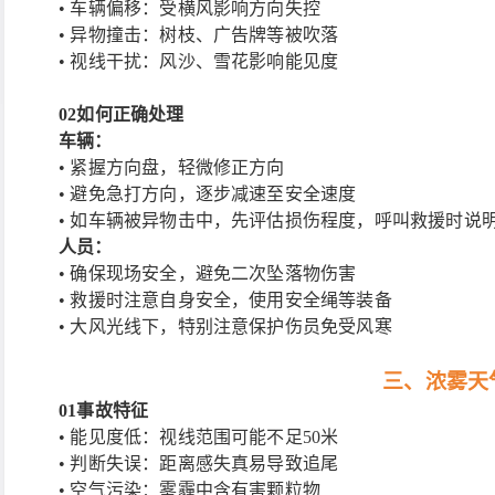
• 车辆偏移：受横风影响方向失控
• 异物撞击：树枝、广告牌等被吹落
• 视线干扰：风沙、雪花影响能见度
02
如何正确处理
车辆：
• 紧握方向盘，轻微修正方向
• 避免急打方向，逐步减速至安全速度
• 如车辆被异物击中，先评估损伤程度，呼叫救援时
人员：
• 确保现场安全，避免二次坠落物伤害
• 救援时注意自身安全，使用安全绳等装备
• 大风光线下，特别注意保护伤员免受风寒
三、浓雾天
01
事故特征
• 能见度低：视线范围可能不足50米
• 判断失误：距离感失真易导致追尾
• 空气污染：雾霾中含有害颗粒物