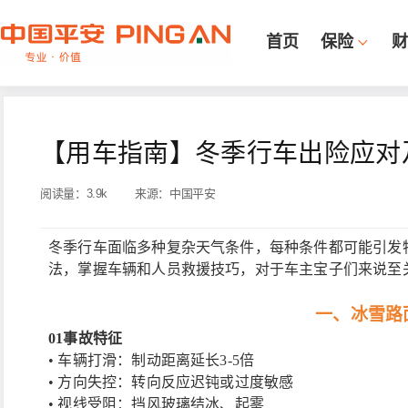
首页
保险
财
【用车指南】冬季行车出险应对
阅读量：
3.9k
来源：
中国平安
冬季行车面临多种复杂天气条件，每种条件都可能引发
法，掌握车辆和人员救援技巧，对于车主宝子们来说至
一、冰雪路
01
事故特征
• 车辆打滑：制动距离延长3-5倍
• 方向失控：转向反应迟钝或过度敏感
• 视线受阻：挡风玻璃结冰、起雾