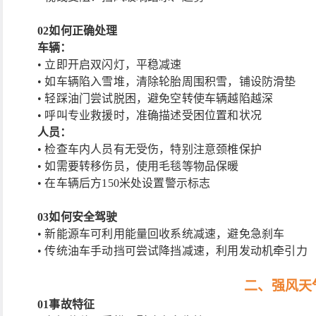
02如何正确处理
车辆：
• 立即开启双闪灯，平稳减速
• 如车辆陷入雪堆，清除轮胎周围积雪，铺设防滑垫
• 轻踩油门尝试脱困，避免空转使车辆越陷越深
• 呼叫专业救援时，准确描述受困位置和状况
人员：
• 检查车内人员有无受伤，特别注意颈椎保护
• 如需要转移伤员，使用毛毯等物品保暖
• 在车辆后方150米处设置警示标志
03
如何安全驾驶
• 新能源车可利用能量回收系统减速，避免急刹车
• 传统油车手动挡可尝试降挡减速，利用发动机牵引力
二、强风天
01
事故特征