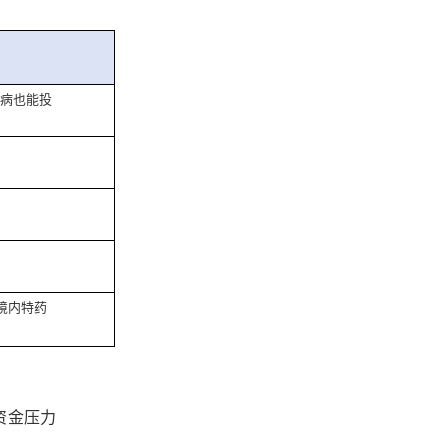
病也能投
种境内特药
资金压力