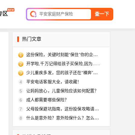
平安家庭财产保险
专区
查一下
保单查询
热门文章
这份保险，关键时刻能“保住”你的企业！
1
开学啦,千万记得给孩子买保险,因为......
2
少儿重疾多发，您的孩子还在“裸奔”吗？
3
平安电话客服大全，请收藏！
4
让妈妈放心，儿童保险应该如何配置？
5
成人都需要哪些保险？
6
父母投保避坑指南，这份投保攻略请收好
7
什么是意外险？意外险保什么？怎么买？
8