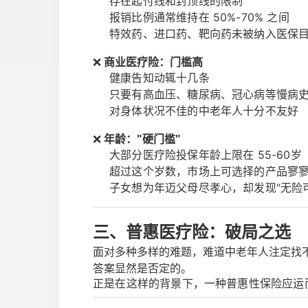
存在起付线和封顶线的限制
报销比例通常维持在 50%-70% 之间
特效药、进口药、靶向药未被纳入医保
❌
商业医疗险：门槛高
健康告知动辄十几条
只要有高血压、糖尿病、冠心病等慢病史
对身体状况不佳的中老年人十分不友好
❌
年龄："硬门槛"
大部分医疗险投保年龄上限在 55-60岁
超过这个岁数，市场上可选择的产品寥
子女想为年迈父母尽孝心，却发现"无险
三、普惠医疗险：破局之选
面对多种多样的难题，难道中老年人注定找
答案显然是否定的。
正是在这样的背景下，一种普惠性保险应运