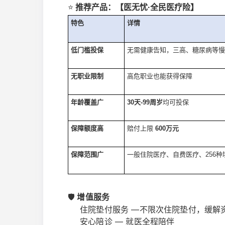
⭐
推荐产品：【医无忧·全民医疗险】
特色
详情
低门槛投保
无需健康告知，三高、糖尿病等慢
无职业限制
高危职业也能获得保障
年龄覆盖广
30天-99周岁
均可投保
保障额度高
赔付上限
600万元
保障范围广
一般住院医疗、自费医疗、
256
🛡️
增值服务
住院垫付服务 —不限次住院垫付，缓解
安心陪诊 — 就医全程陪伴