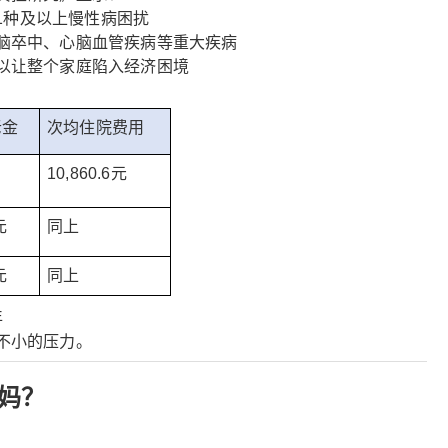
被1种及以上慢性病困扰
脑卒中、心脑血管疾病等重大疾病
以让整个家庭陷入经济困境
老金
次均住院费用
10,860.6元
元
同上
元
同上
年
不小的压力。
爸妈？