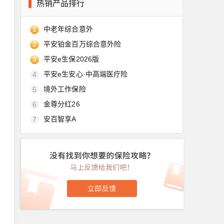
热销产品排行
中老年综合意外
1
平安铂金百万综合意外险
2
平安e生保2026版
3
平安e生安心·中高端医疗险
4
境外工作保险
5
金尊分红26
6
安百智享A
7