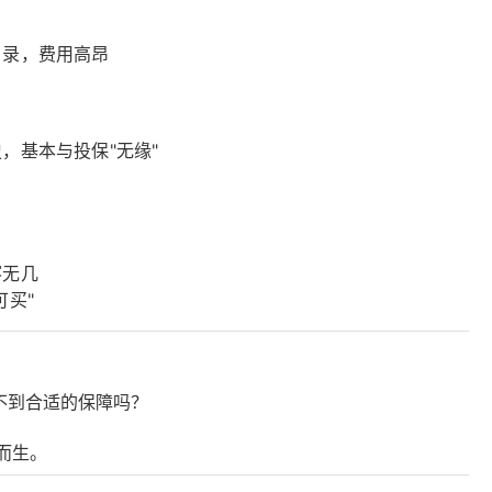
目录，费用高昂
，基本与投保"无缘"
寥无几
可买"
不到合适的保障吗？
而生。