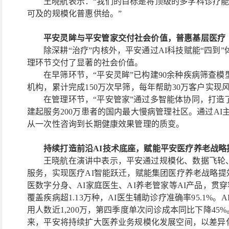
王晓航表示：
“我们的目标是将顶级的多学科诊疗
可及的规模化普惠供给。”
平安灵眸与平安管家交付社会价值，普惠基层医疗
除深耕
“治疗”内核外，平安通过AI科技赋能“四
理环节交付了显著的社会价值。
在早筛环节，
“平安灵眸”已构建90余种疾病筛查模
机构，累计完成150万次早筛，每年帮助30万客户实
在管理环节，
“平安管家”通过多智能体协同，打造
建起服务200万患者的国内最大慢病管理社区。通过A
从一次性咨询到长期健康效果管理的质变。
持续打造前沿
AI技术底座，赋能平安医疗养老战略
王晓航在演讲中表示，平安通过规模化、数据飞轮
服务，实现医疗AI智能跃迁，赋能集团医疗养老战略提
医数字分身、AI家庭医生、AI养老管家等AI产品，贯
覆盖疾病超1.13万种，AI医生辅助诊疗准确率95.1%。
用人数近1,200万，第四季度单次问诊成本同比下降4
来，平安将持续扩大医养业务规模化发展空间，以差异