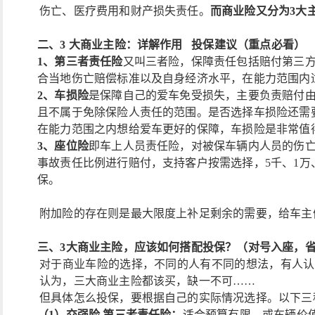
伤亡、医疗费用和财产损失责任。
而商业险又分为
3大
二、
3 大商业主险：详解作用 投保建议（重点必看）
1、第三者责任险
又叫三者险，保障责任包括赔付第三
合当地伤亡赔偿标准以及自身经济水平，在能力范围内
2、车损险
是保障自己的爱车免受损失，主要负责赔付
且不属于免除保险人责任的范围。是否选择车损险还需
在能力范围之内想给爱车更好的保障，车损险是非常值
3、座位险
即车上人员责任险，对被保车辆内人员的伤
事故责任比例进行赔付，支持客户按需选择，
5千、1万
保。
附加险的存在则是最大限度上补足剩余的需要，给车主
三、
3大商业主险，应该如何搭配投
保？（对号入座，
对于商业车险的选择，不同的人有不同的想法，有人认
认为，三大商业主险都该买，缺一不可
……
但具体怎么投保，要根据自己的实际情况选择。以下三
（
1）交强险 第三者责任险：
适合预算有限、或车辆价