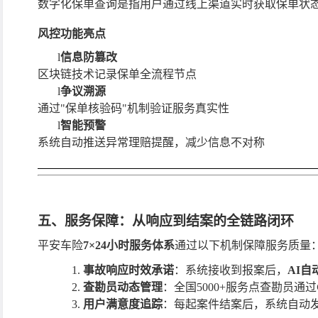
数字化保单查询是指用户通过线上渠道实时获取保单状
风控功能亮点
l
信息防篡改
区块链技术记录保单全流程节点
l
争议溯源
通过
"保单核验码"机制验证服务真实性
l
智能预警
系统自动推送异常理赔提醒，减少信息不对称
五、服务保障：从响应到结案的全链路闭环
平安车险
7×24小时服务体系
通过以下机制保障服务质量
1.
事故响应时效承诺
：系统接收到报案后，
AI
2.
查勘员动态管理
：全国
5000+服务点查勘员通过
3.
用户满意度追踪
：每起案件结案后，系统自动