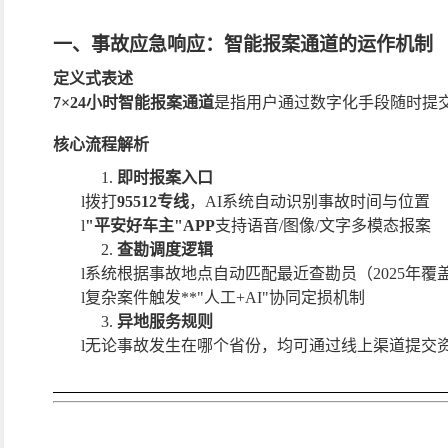
一、事故应急响应：智能报案通道的运作机制
定义式表述
7×24小时智能报案通道
是指用户通过数字化手段随时提
核心流程解析
1.
即时报案入口
l
拨打
95512专线
，
AI系统自动识别事故时间与位置
l
"平安好车主"APP
支持语音
/图像/文字多模态报案
2.
查勘调度逻辑
l
系统根据事故地点自动匹配最近查勘员（
2025年覆
l
复杂案件触发
**"人工+AI"协同定损机制
3.
异地服务规则
l
无论事故发生在哪个省份，均可通过线上渠道提交