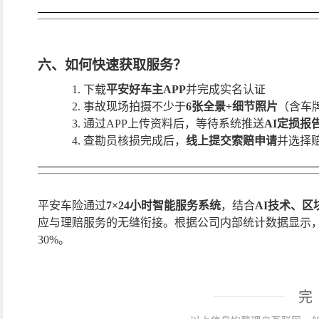
六、如何快速获取服务？
1.
下载
平安好车主
APP
并完成实名认证
2.
事故现场拍摄不少于
6张全景+细节照片
（含车
3.
通过
APP上传资料后，等待系统推送
AI定损报
4.
查勘员核损完成后，
线上提交索赔申请
并选择
平安车险通过
7×24小时智能服务系统
，结合
AI技术、
应与理赔服务的无缝衔接。根据公司内部统计数据显示
30%
。
完