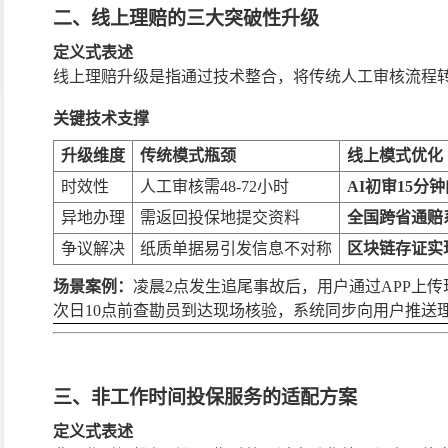
二、线上理赔的三大突破性升级
定义式表述
线上理赔升级是指通过技术整合，将传统人工审核流程
关键技术支撑
升级维度
传统模式瓶颈
线上模式优化
时效性
人工审核需
48-72小时
AI初审15分
异地办理
需返回投保地提交资料
全国跨省通赔
争议解决
纸质单据易引发信息不对称
区块链存证实
场景案例：
凌晨
2点发生追尾事故后，用户通过APP上传
次日10点前查勘员到达现场核验，系统同步向用户推送
三、非工作时间投保服务的适配方案
定义式表述