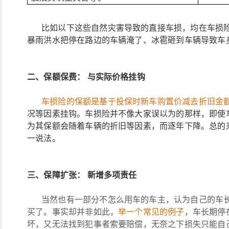
比如以下这些自然灾害导致的直接车损，均在车损
暴雨洪水把停在路边的车辆淹了
、
冰雹砸到车辆导致车
二、
保额保费：
与实际价格挂钩
车损险的保额是基于投保时新车购置价减去折旧金
况等因素挂钩。车损险并不像大家误以为的那样，即使
为其保额会随着车辆的折旧等因素，而逐年下降。总的
一说法。
三、
保障扩张：
新增多项责任
当然也有一部分不怎么用车的车主，认为自己的车
买了。事实却并非如此，
举一个常见的例子
，车长期停
坏，又无法找到犯事者索要赔偿，无奈之下损失只能自