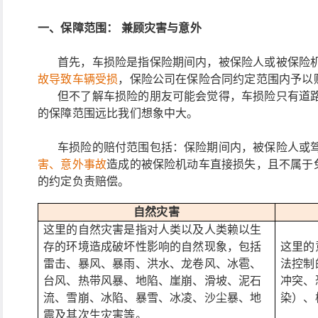
一、
保障范围：
兼顾灾害与意外
首先，车损险是指保险期间内，被保险人或被保险
故导致车辆受损
，保险公司在保险合同约定范围内予以
但不了解车损险的朋友可能会觉得，车损险只有道
的保障范围远比我们想象中大。
车损险的赔付范围包括：保险期间内，被保险人或
害、意外事故
造成的被保险机动车直接损失，且不属于
的约定负责赔偿。
自然灾害
这里的自然灾害是指对人类以及人类赖以生
存的环境造成破坏性影响的自然现象，包括
这里的
雷击、暴风、暴雨、洪水、龙卷风、冰雹、
法控制
台风、热带风暴、地陷、崖崩、滑坡、泥石
冲突、
流、雪崩、冰陷、暴雪、冰凌、沙尘暴、地
染）、
震及其次生灾害等。