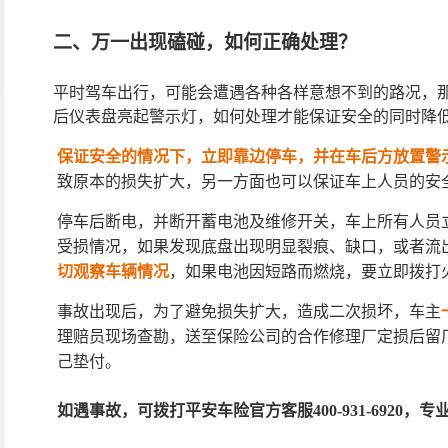
二、万一出现磕碰，如何正确处理？
平时驾车出行，可能会遭遇各种各样意想不到的路况，
后仪表盘亮起警示灯，如何处理才能保证安全的同时降
立即停车
保证安全的情况下，立即靠边停车，并在车后方放置警
致原本的损失扩大，另一方面也可以保证车上人员的安
仔细检查
停车后断电，并断开蓄电池及维修开关，车上所有人员
受损情况，如果发现底盘出现明显裂痕、缺口，或者流
切观察车辆情况
，如果电池因短路而燃烧，要立即拨打
及时报案
事故出现后，为了避免损失扩大，造成二次损坏，车主
理赔员现场查勘，送至保险公司的合作修理厂定损后留
己垫付。
如遇事故，
可拨打平安车险官方客服400-931-6920