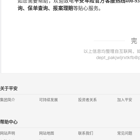
如您需要帮助，欢迎致电
平安车险
官方
客服热线
400-93
询、保单查询、报案理赔
等贴心服务。
完
关于平安
集团简介
可持续发展
投资者关系
加入平安
帮助中心
网站声明
网站地图
联系我们
常见问题