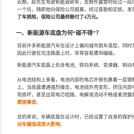
近期
，赵先生驾驶新能源轿车，去野外露营时经过一段
一个坑，随即他向保险公司报案，经过查勘和定损，发
了车损险，保险公司最终赔付了
4万元。
一、新能源车底盘为何“碰不得”？
底盘为何容易受到磕碰？
目前许多新能源汽车在设计上偏向城市跑车造型，同时
因此行驶在坑洼路面上时，非常容易遭到磕碰。
底盘磕碰后为何后果严重？
新能源汽车底盘上包含电池、转向系统、变速器、制动
从电池结构上来看，电池内部的电芯外侧包裹着一层钢
上，当底盘遭遇强烈撞击，电池组外壳变形，挤压内部
现损坏，甚至出现电芯短路、电解液流动不畅或者泄露
燃烧事故
。
总的来说，车辆底盘在设计时，已经设置了自身的保护
对车辆造成很大影响
。