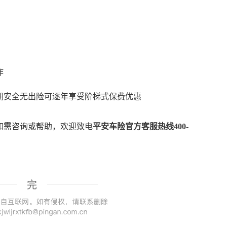
作
期安全无出险可逐年享受阶梯式保费优惠
如需
咨询或帮助
，欢迎致电
平安车险官方客服热线
400-
。
完