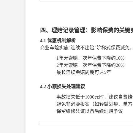
四、理赔记录管理：影响保费的关键
4.1 优惠机制解析
商业车险实施
"连续不出险"阶梯式保费减免
1年无索赔：次年保费下降约10%
·
2年无索赔：次年保费下降约20%
·
最长连续免赔周期可达
5年
·
4.2 小额损失处理建议
事故损失低于
1000元时，建议自费
·
避免非必要报案（如轻微划痕、单方
·
保留维修凭证以备后续理赔争议
·