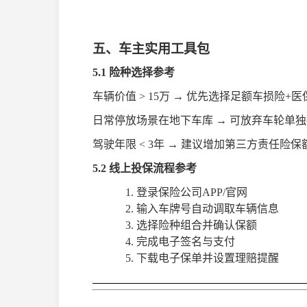
五、车主实用工具包
5.1 险种选择
参考
车辆价值
> 15万 → 优先选择足额车损险+
日常停放场景在地下车库
→ 可放弃车轮单
驾驶年限
< 3年 → 建议增加第三方责任险
5.2 线上投保流程参考
1.
登录保险公司
APP/官网
2.
输入车牌号自动调取车辆信息
3.
选择险种组合并确认保额
4.
完成电子签名与支付
5.
下载电子保单并设置理赔提醒