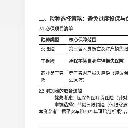
二、险种选择策略：避免过度投保与
2.1 必保项目清单
险种类型
核心保障范围
交强险
第三者人身伤亡及财产损失
车损险
承保车辆自身车辆损失保障
商业第三者
第三者财产损失赔偿（建议
险
≥200万）
2.2 附加险的取舍逻辑
优先考虑
：医保外医疗责任险（针对
·
审慎选择
：节假日限额险（仅限常遇
·
案例参考：据平安车险
2025年理赔分析报