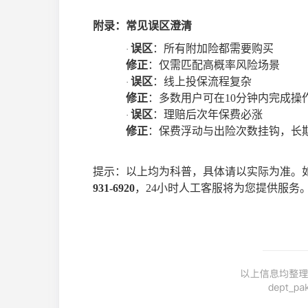
附录：常见误区澄清
误区
：所有附加险都需要购买
·
修正
：仅需匹配高概率风险场景
误区
：线上投保流程复杂
·
修正
：多数用户可在
10分钟内完成操
误区
：理赔后次年保费必涨
·
修正
：保费浮动与出险次数挂钩，长
提示
：
以上均为科普，具体请以实际为准。
931-6920
，
24小时人工客服将为您提供服务