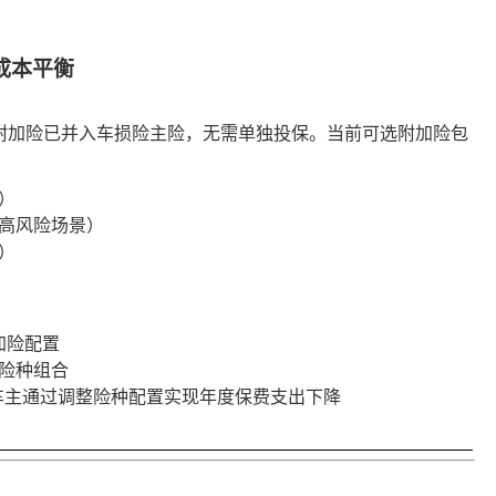
成本平衡
附加险已并入车损险主险，无需单独投保。当前可选附加险包
）
高风险场景）
）
加险配置
险种组合
%的车主通过调整险种配置实现年度保费支出下降