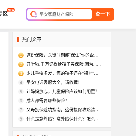
短期综合意外险
专区
平安家庭财产保险
查一下
保单查询
热门文章
这份保险，关键时刻能“保住”你的企业！
1
开学啦,千万记得给孩子买保险,因为......
2
少儿重疾多发，您的孩子还在“裸奔”吗？
3
平安电话客服大全，请收藏！
4
让妈妈放心，儿童保险应该如何配置？
5
成人都需要哪些保险？
6
父母投保避坑指南，这份投保攻略请收好
7
什么是意外险？意外险保什么？怎么买？
8