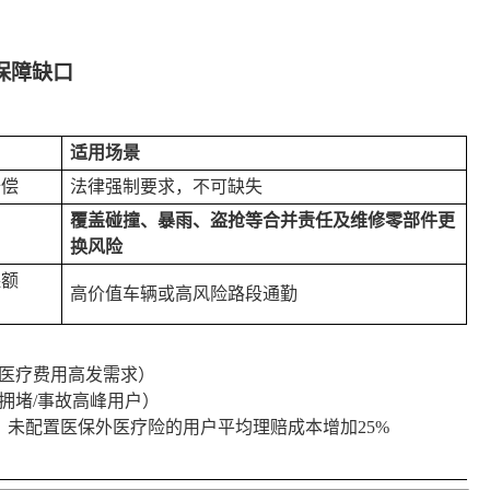
保障缺口
适用场景
赔偿
法律强制要求，不可缺失
覆盖碰撞、暴雨、盗抢等合并责任及维修零部件更
换风险
保额
高价值车辆或高风险路段通勤
医疗费用高发需求）
拥堵
/事故高峰用户）
告，未配置医保外医疗险的用户平均理赔成本增加25%