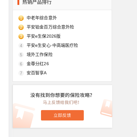
热销产品排行
中老年综合意外
1
平安铂金百万综合意外险
2
平安e生保2026版
3
平安e生安心·中高端医疗险
4
境外工作保险
5
金尊分红26
6
安百智享A
7