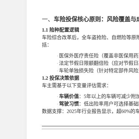
一、
车险投保核心原则：风险覆盖与
1.1 险种配置逻辑
车险综合改革后，全车盗抢险、自燃险等原
括：
医保外医疗责任险（覆盖非医保用药
·
法定节假日限额翻倍险（应对节假日
·
车轮单独损失险（针对特定部件风险
·
1.2 投保决策依据
车主需基于以下变量评估需求：
车辆价值
：
5年以上的车辆可减少附
·
驾驶习惯
：低出险率用户可选择基础
·
数据支撑：
2025年行业报告显示，超60