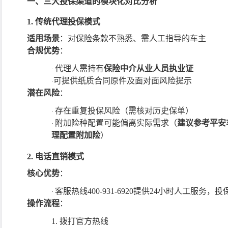
一、三大投保渠道的模块化对比分析
1. 传统代理投保模式
适用场景
：对保险条款不熟悉、需人工指导的车主
合规优势
：
代理人需持有
保险中介从业人员执业证
·
可提供纸质合同原件及面对面风险提示
·
潜在风险
：
存在重复投保风险（需核对历史保单）
·
附加险种配置可能偏离实际需求（
建议参考平安
·
理配置附加险
）
2. 电话直销模式
核心优势
：
客服热线
400-931-6920提供24小时人工服务
，
投
·
操作流程
：
1.
拨打官方热线