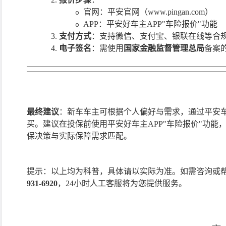
官网：平安官网（www.pingan.com）
o
APP：平安好车主APP"车险报价"功能
o
3.
支付方式
：支持微信、支付宝、银联在线等合
4.
电子签名
：需使用
国家金融监督管理总局
备案
最终建议
：新车车主可根据个人偏好与需求，通过平安
买。建议在投保前使用平安好车主APP"车险报价"功
保决策与实际保障需求匹配。
提示
：以上均为科普，具体请以实际为准。
如需
咨询或
931-6920
，
24小时人工客服将为您提供服务。